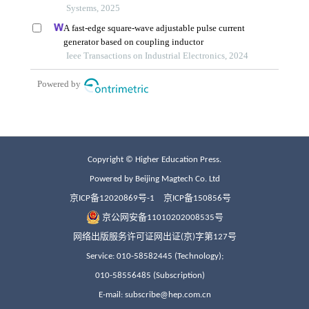
Copyright © Higher Education Press.
Powered by Beijing Magtech Co. Ltd
京ICP备12020869号-1
京ICP备150856号
京公网安备11010202008535号
网络出版服务许可证网出证(京)字第127号
Service: 010-58582445 (Technology);
010-58556485 (Subscription)
E-mail: subscribe@hep.com.cn