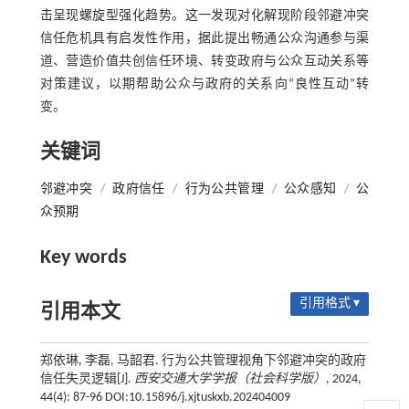
击呈现螺旋型强化趋势。这一发现对化解现阶段邻避冲突
信任危机具有启发性作用，据此提出畅通公众沟通参与渠
道、营造价值共创信任环境、转变政府与公众互动关系等
对策建议，以期帮助公众与政府的关系向“良性互动”转
变。
关键词
邻避冲突
/
政府信任
/
行为公共管理
/
公众感知
/
公
众预期
Key words
引用格式 ▾
引用本文
郑依琳, 李磊, 马韶君. 行为公共管理视角下邻避冲突的政府
信任失灵逻辑[J].
西安交通大学学报（社会科学版）
, 2024,
44(4): 87-96 DOI:10.15896/j.xjtuskxb.202404009