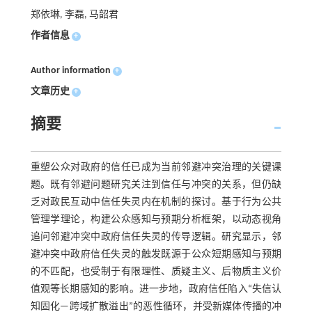
郑依琳, 李磊, 马韶君
作者信息
+
Author information
+
文章历史
+
摘要
重塑公众对政府的信任已成为当前邻避冲突治理的关键课
题。既有邻避问题研究关注到信任与冲突的关系，但仍缺
乏对政民互动中信任失灵内在机制的探讨。基于行为公共
管理学理论，构建公众感知与预期分析框架，以动态视角
追问邻避冲突中政府信任失灵的传导逻辑。研究显示，邻
避冲突中政府信任失灵的触发既源于公众短期感知与预期
的不匹配，也受制于有限理性、质疑主义、后物质主义价
值观等长期感知的影响。进一步地，政府信任陷入“失信认
知固化—跨域扩散溢出”的恶性循环，并受新媒体传播的冲