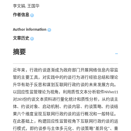
李文娟, 王国华
作者信息
+
Author information
+
文章历史
+
摘要
近年来，行政约谈逐渐成为政府部门开展网络信息内容监
管的主要工具，对实践中的约谈行为进行经验总结和理论
升华有助于反思和谋划互联网行政约谈的未来发展方向。
以回应性监管理论为视角，利用质性文本分析软件NVivo11
对265份约谈文本资料进行量化统计和质性分析，从约谈主
体、约谈对象、启动机制、约谈内容、约谈策略、约谈结
果六个维度呈现互联网行政约谈的运行概况和一般特征。
在此基础上，构建回应性监管视角下互联网行政约谈的运
行模式，即约谈参与主体多元化、约谈策略“差异化”、重