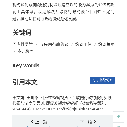
视约谈的双向沟通机制以及建立以约谈为起点的递进式处
罚工具体系，以期解决互联网行政约谈“回应性”不足问
题，推动互联网行政约谈规范化发展。
关键词
回应性监管
/
互联网行政约谈
/
约谈主体
/
约谈策略
/
多元协同
Key words
引用格式 ▾
引用本文
李文娟, 王国华. 回应性监管视角下互联网行政约谈的实践
检视与制度反思[J].
西安交通大学学报（社会科学版）
,
2024, 44(4): 109-121 DOI:10.15896/j.xjtuskxb.202404011
上一篇
下一篇