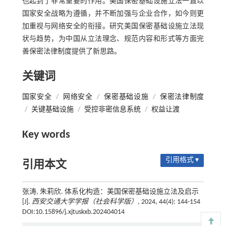
也起到了非常重要的作用。美国保密基础设施立法一直以
国家安全战略为遵循，并不断加强与企业合作，如今则更
加重视与网络安全的衔接。研究美国保密基础设施立法现
状与趋势，为中国从立法理念、规范内容和形式等方面完
善保密法律制度提供了新思路。
关键词
国家安全
/
网络安全
/
保密基础设施
/
保密法律制度
/
关键基础设施
/
受控非密信息系统
/
权益让渡
Key words
引用格式 ▾
引用本文
张涛, 朱莉欣. 体系化构造：美国保密基础设施立法及启示
[J].
西安交通大学学报（社会科学版）
, 2024, 44(4): 144-154
DOI:10.15896/j.xjtuskxb.202404014