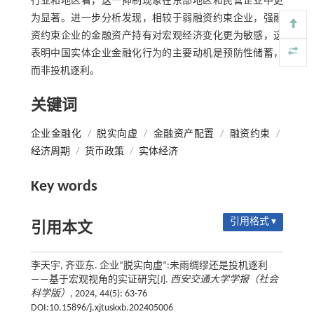
行业和地区看，这一抑制现象在东部地区和民营企业中更
为显著。进一步分析发现，相较于弱融资约束企业，强融
资约束企业的金融资产持有对宏观经济变化更为敏感，这
表明中国实体企业金融化行为的主要动机是预防性储蓄，
而非投机逐利。
关键词
企业金融化
/
脱实向虚
/
金融资产配置
/
融资约束
/
经济周期
/
货币政策
/
实体经济
Key words
引用格式 ▾
引用本文
李天宇, 齐亚东. 企业“脱实向虚”:未雨绸缪还是投机逐利
——基于宏观视角的实证研究[J].
西安交通大学学报（社会
科学版）
, 2024, 44(5): 63-76
DOI:10.15896/j.xjtuskxb.202405006