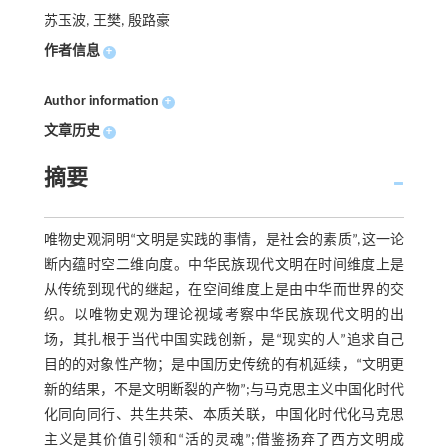
苏玉波, 王樊, 殷路豪
作者信息
+
Author information
+
文章历史
+
摘要
唯物史观洞明“文明是实践的事情，是社会的素质”,这一论
断内蕴时空二维向度。中华民族现代文明在时间维度上是
从传统到现代的继起，在空间维度上是由中华而世界的交
织。以唯物史观为理论视域考察中华民族现代文明的出
场，其扎根于当代中国实践创新，是“现实的人”追求自己
目的的对象性产物；是中国历史传统的有机延续，“文明更
新的结果，不是文明断裂的产物”;与马克思主义中国化时代
化同向同行、共生共荣、本质关联，中国化时代化马克思
主义是其价值引领和“活的灵魂”;借鉴扬弃了西方文明成