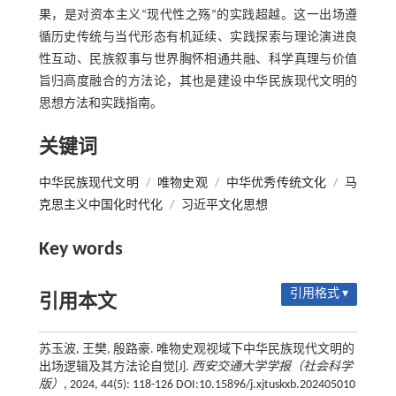
果，是对资本主义“现代性之殇”的实践超越。这一出场遵
循历史传统与当代形态有机延续、实践探索与理论演进良
性互动、民族叙事与世界胸怀相通共融、科学真理与价值
旨归高度融合的方法论，其也是建设中华民族现代文明的
思想方法和实践指南。
关键词
中华民族现代文明
/
唯物史观
/
中华优秀传统文化
/
马
克思主义中国化时代化
/
习近平文化思想
Key words
引用格式 ▾
引用本文
苏玉波, 王樊, 殷路豪. 唯物史观视域下中华民族现代文明的
出场逻辑及其方法论自觉[J].
西安交通大学学报（社会科学
版）
, 2024, 44(5): 118-126 DOI:10.15896/j.xjtuskxb.202405010