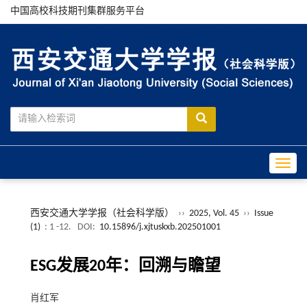
中国高校科技期刊集群服务平台
Toggle
西安交通大学学报（社会科学版）
››
2025, Vol. 45
››
Issue
(1)
: 1 -12.
DOI:
10.15896/j.xjtuskxb.202501001
ESG发展20年：回溯与瞻望
肖红军