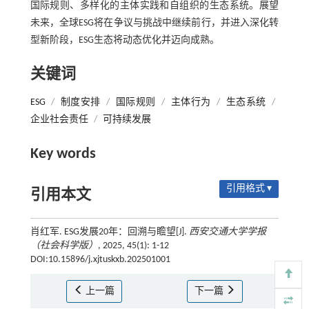
国际规则、多样化的主体实践和自组织的生态系统。展望
未来，全球ESG将在争议与挑战中继续前行，并进入深化转
型新阶段，ESG生态将动态优化并迈向成熟。
关键词
ESG
/
制度安排
/
国际规则
/
主体行为
/
生态系统
/
企业社会责任
/
可持续发展
Key words
引用格式 ▾
引用本文
肖红军. ESG发展20年：回溯与瞻望[J].
西安交通大学学报
（社会科学版）
, 2025, 45(1): 1-12
DOI:10.15896/j.xjtuskxb.202501001
上一篇
下一篇