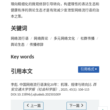
理向精细化的微观修辞引导转向，构建理性的表达生态和
健康有序的舆论生态才是有效减少宣泄型网络流行语的治
本之策。
关键词
网络流行语
/
网络舆论
/
多元网络文化
/
社群传播
/
舆论生态
/
传播修辞
Key words
引用格式 ▾
引用本文
李彪. 中国网络流行语演化20年：机理、规律与转向[J].
西
安交通大学学报（社会科学版）
, 2025, 45(1): 106-115
DOI:10.15896/j.xjtuskxb.202501009
上一篇
下一篇