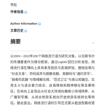
李彪
作者信息
+
Author information
+
文章历史
+
摘要
以2003—2022年200个网络流行语为研究对象，以拉斯韦尔
的传播要素作为理论框架，通过Logistic回归分析发现，网
络流行语在横向上具有柔性抵抗与恶搞拼贴、圈地自萌与
“社会文身”、符码延异与脱敏祛魅、易解码与“通约货币”、
“弱者的武器”与情绪解压阀、“范式订立”与易认知偏见、实
用主义与语言暴力结合、自我降格和精神矮化等显著特
征；在纵向上呈现出从社会大场域向趣缘小场域转移、从
广播到窄播、从闭合修辞系统向开放修辞系统转化等特
征。据此提出，网络流行语的引导范式需从粗放型霸权管