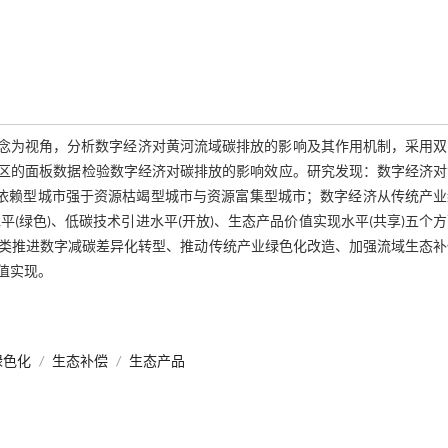
理念为视角，分析数字经济对黄河流域碳排放的影响及其作用机制，采用双
级行政区的面板数据检验数字经济对碳排放的影响效应。研究发现：数字经济
依赖型城市强于资源枯竭型城市与资源富集型城市；数字经济从传统产业
平(绿色)、低碳技术引进水平(开放)、生态产品价值实现水平(共享)五个
类推进数字减碳差异化转型、推动传统产业绿色化改造、加强流域生态补
值实现。
绿色化
/
生态补偿
/
生态产品