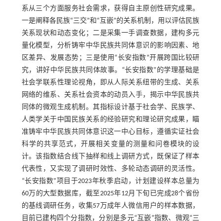
系从三个方面服务社会需求，获得自主原创性研究成果。
一是阐释各民族“三交”和“互嵌”的关系机制，用以评估民族
关系现状和动态变化；二是采集一手调查数据，建构多元
量化模型，分析铸牢中华民族共同体意识的影响因素、地
区差异、发展态势；三是使用“长安指数”开展跨国比较研
究，讲好中华民族共同体故事。“长安指数”的学理基础是
社会学联系性理论视角，即从人际关系纽带的生成、关系
网络的维系、关系社会资本的动员入手，揭示中华民族共
同体的微观生成机制。其指标设计基于社会学、民族学、
人类学关于中国民族关系的经验研究和理论研究成果，瞄
准铸牢中华民族共同体意识这一中心目标，遵循实证社会
科学的共享范式，开展相关变量的测量和问卷模块的设
计。该指数结合线下抽样和线上调研方式，既保证了样本
代表性，又实现了调研时效性、多轮动态调研的灵活性。
“长安指数”项目于2023年秋季启动，计划建设样本总量为
60万的大型数据库，截至2025年12月下旬已完成28个省份
的基线调研任务，收集57万成年人微信用户的样本数据，
目前已建构四个分指数，分别是多元“互嵌”指数、微观“三