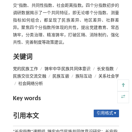
交”指数、共同性指数、社会距离指数。四个分指数初步的
调研数据揭示了一个共同特征，即无论哪个分指数、测量
指标如何组合，都呈现了民族差异、地区差异、社群差
异。聚焦四个分指数所体现的共性，提出党建教育、常态
铸牢，分类治理、精准铸牢，打破区隔、消除制约，强化
共性、完善制度等政策建议。
关键词
党的民族工作
/
铸牢中华民族共同体意识
/
长安指数
/
民族交往交流交融
/
民族互嵌
/
族际互动
/
关系社会学
/
社会网络分析
Key words
引用格式 ▾
引用本文
“长安指数”课题组. 铸牢中华民族共同体意识研究：长安指