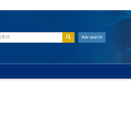
Adv search