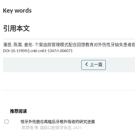
Key words
引用本文
潘思, 陈寞, 姜彤. 个案追踪管理模式配合回馈教育对外伤性牙缺失患者即
DOI:10.15909/j.cnki.cn61-1347/r.006071
上一篇