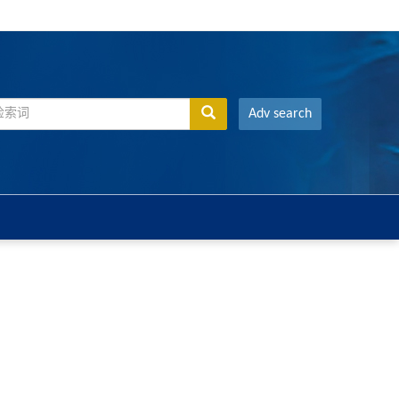
Adv search