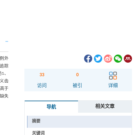
2例外
，追踪
1、
33
0
形义齿
访问
被引
详细
率高于
牙缺失
相关文章
导航
摘要
关键词