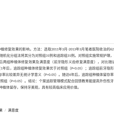
效果的影响。方法：选取2011年3月-2013年3月笔者医院收治的6
机化分组法将其分为对照组31例和追踪组31例。对照组实施常规护理
后两组种植体修复效果及满意度（前牙隐形义齿修复满意度），对比随访
年后，追踪组种植体修复效果优于对照组（P<0.05）；追踪组前牙隐
留存率比较差异无统计学意义（P>0.05）。随访6年后，追踪组种植体留存
于对照组（P<0.05）。结论：个案追踪管理模式配合回馈教育能提高外伤性
种植体留存，保持牙美观，具有较高临床应用价值。
果
/
满意度