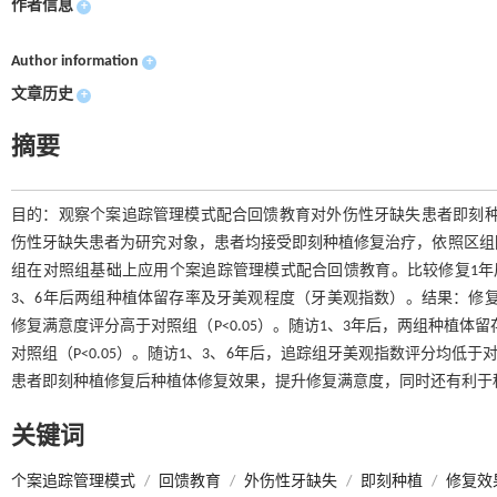
作者信息
+
Author information
+
文章历史
+
摘要
目的：观察个案追踪管理模式配合回馈教育对外伤性牙缺失患者即刻种植修复
伤性牙缺失患者为研究对象，患者均接受即刻种植修复治疗，依照区组随
组在对照组基础上应用个案追踪管理模式配合回馈教育。比较修复1年
3、6年后两组种植体留存率及牙美观程度（牙美观指数）。结果：修复1
修复满意度评分高于对照组（P<0.05）。随访1、3年后，两组种植体
对照组（P<0.05）。随访1、3、6年后，追踪组牙美观指数评分均低
患者即刻种植修复后种植体修复效果，提升修复满意度，同时还有利于
关键词
个案追踪管理模式
/
回馈教育
/
外伤性牙缺失
/
即刻种植
/
修复效