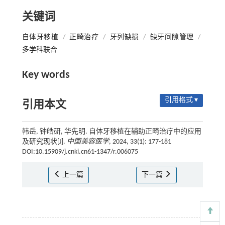
关键词
自体牙移植
/
正畸治疗
/
牙列缺损
/
缺牙间隙管理
/
多学科联合
Key words
引用格式 ▾
引用本文
韩岳, 钟皓研, 华先明. 自体牙移植在辅助正畸治疗中的应用
及研究现状[J].
中国美容医学
, 2024, 33(1): 177-181
DOI:10.15909/j.cnki.cn61-1347/r.006075
上一篇
下一篇