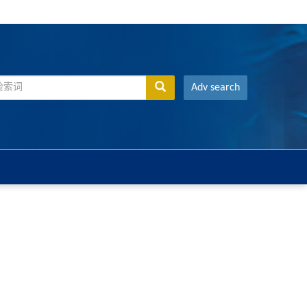
Adv search