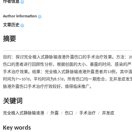
作者信息
+
Author information
+
文章历史
+
摘要
目的：探讨完全植入式静脉输液港外露伤口的手术治疗效果。方法：2021
伤口的患者进行回顾性分析，根据创面的大小、暴露的时间、感染的严
手术治疗效果。结果：完全植入式静脉输液港外露患者共13例，其中清
时间为7～10?d，平均时间为8.5?d，所有伤口均一期愈合，无并发症
脉港外露伤口手术治疗疗效较好，值得临床推广。
关键词
完全植入式静脉输液港
/
外露
/
伤口
/
手术治疗
/
并发症
Key words