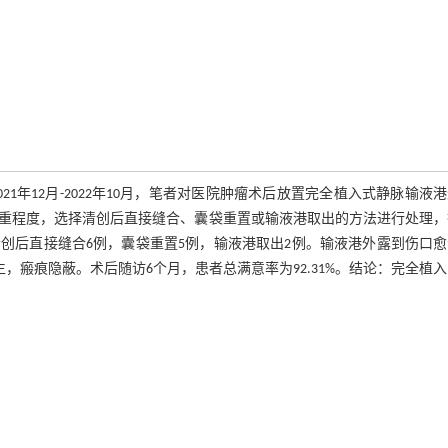
年12月-2022年10月，笔者对医院肿瘤术后放置完全植入式静脉输液
重程度，选择清创后直接缝合、囊袋重置或输液港取出的方法进行处理，
创后直接缝合6例，囊袋重置5例，输液港取出2例。输液港外露到伤口
发生，瘢痕隐蔽。术后随访6个月，患者总满意率为92.31%。结论：完全植