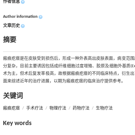
作者信息
+
Author information
+
文章历史
+
摘要
瘢痕疙瘩是在皮肤受到损伤后，形成一种外表高出皮肤表面，病变范围
分复杂，目前主要诱因包括成纤维细胞过度增殖、胶原及细胞外基质(Extrace
术为主，但术后复发率极高，故根据瘢痕疙瘩的不同临床特点，衍生出
面来综述近年的治疗进展，以期为瘢痕疙瘩的临床治疗提供参考。
关键词
瘢痕疙瘩
/
手术疗法
/
物理疗法
/
药物疗法
/
生物疗法
Key words