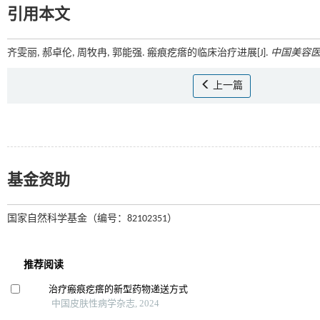
引用本文
齐雯丽, 郝卓伦, 周牧冉, 郭能强. 瘢痕疙瘩的临床治疗进展[J].
中国美容
上一篇
基金资助
国家自然科学基金（编号：82102351）