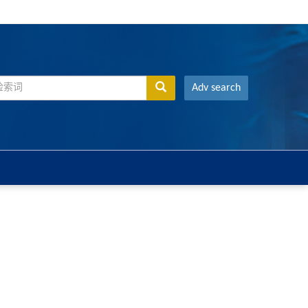
Adv search