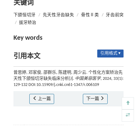
关键词
下颌恒切牙
/
先天性牙齿缺失
/
骨性Ⅱ类
/
牙齿前突
/
拔牙矫治
Key words
引用格式 ▾
引用本文
曾思婷, 邓家俊, 邵群乐, 陈建明, 周少云. 个性化方案矫治先
天性下颌恒切牙缺失临床分析[J].
中国美容医学
, 2024, 33(1):
129-132 DOI:10.15909/j.cnki.cn61-1347/r.006109
上一篇
下一篇