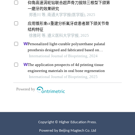
Copyright © Higher Education Press.
Powered by Beijing Magtech Co. Ltd