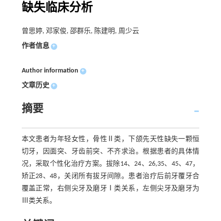
缺失临床分析
曾思婷, 邓家俊, 邵群乐, 陈建明, 周少云
作者信息
+
Author information
+
文章历史
+
摘要
本文患者为年轻女性，骨性Ⅱ类，下颌先天性缺失一颗恒
切牙，因面突、牙齿前突、不齐求治。根据患者的具体情
况，采取个性化治疗方案。拔除14、24、26,35、45、47，
矫正28、48，关闭所有拔牙间隙。患者治疗后前牙覆牙合
覆盖正常，右侧尖牙及磨牙Ⅰ类关系，左侧尖牙及磨牙为
Ⅲ类关系。