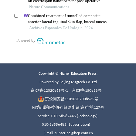
Copyright © Higher Education Press.
Powered by Beijing Magtech Co. Ltd
京ICP备12020869号-1
京ICP备150856号
京公网安备11010202008535号
网络出版服务许可证网出证(京)字第127号
Service: 010-58582445 (Technology);
010-58556485 (Subscription)
E-mail: subscribe@hep.com.cn