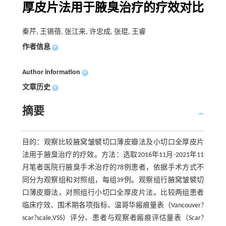
厚皮片法用于腋臭治疗的疗效对比
秦芹, 王锡蓓, 张江来, 许忠成, 张琨, 王睿
作者信息
+
Author information
+
文章历史
+
摘要
目的：观察比较腋窝皱襞切口薄皮瓣法及小切口全厚皮片
法用于腋臭治疗的疗效。方法：选取2016年11月-2021年11
月笔者医院行腋臭手术治疗的78例患者，依据手术方式不
同分为观察组和对照组，每组39例。观察组行腋窝皱襞切
口薄皮瓣法，对照组行小切口全厚皮片法。比较两组患者
临床疗效、围术期各项指标、温哥华瘢痕量表（Vancouver?
scar?scale,VSS）评分、患者与观察者瘢痕评估量表（Scar?