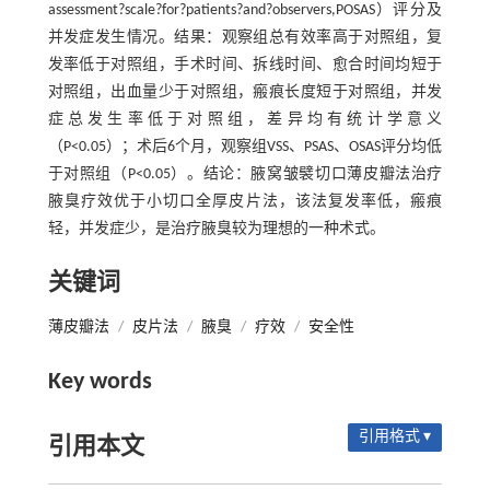
assessment?scale?for?patients?and?observers,POSAS）评分及
并发症发生情况。结果：观察组总有效率高于对照组，复
发率低于对照组，手术时间、拆线时间、愈合时间均短于
对照组，出血量少于对照组，瘢痕长度短于对照组，并发
症总发生率低于对照组，差异均有统计学意义
（P<0.05）；术后6个月，观察组VSS、PSAS、OSAS评分均低
于对照组（P<0.05）。结论：腋窝皱襞切口薄皮瓣法治疗
腋臭疗效优于小切口全厚皮片法，该法复发率低，瘢痕
轻，并发症少，是治疗腋臭较为理想的一种术式。
关键词
薄皮瓣法
/
皮片法
/
腋臭
/
疗效
/
安全性
Key words
引用格式 ▾
引用本文