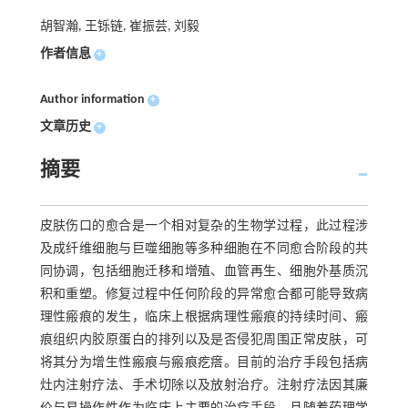
胡智瀚, 王铄链, 崔振芸, 刘毅
作者信息
+
Author information
+
文章历史
+
摘要
皮肤伤口的愈合是一个相对复杂的生物学过程，此过程涉
及成纤维细胞与巨噬细胞等多种细胞在不同愈合阶段的共
同协调，包括细胞迁移和增殖、血管再生、细胞外基质沉
积和重塑。修复过程中任何阶段的异常愈合都可能导致病
理性瘢痕的发生，临床上根据病理性瘢痕的持续时间、瘢
痕组织内胶原蛋白的排列以及是否侵犯周围正常皮肤，可
将其分为增生性瘢痕与瘢痕疙瘩。目前的治疗手段包括病
灶内注射疗法、手术切除以及放射治疗。注射疗法因其廉