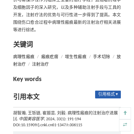
价与易操作性作为临床上主要的治疗手段，且随着药理学
及细胞因子的深入研究，以及多种辅助注射手段与工具的
开发，注射疗法的优势与可行性进一步得到了提高。本文
围绕伤口愈合过程中病理性瘢痕最新的注射治疗相关进展
等进行综述。
关键词
病理性瘢痕
/
瘢痕疙瘩
/
增生性瘢痕
/
手术切除
/
放
射治疗
/
注射治疗
Key words
引用格式 ▾
引用本文
胡智瀚, 王铄链, 崔振芸, 刘毅. 病理性瘢痕的注射治疗进展
[J].
中国美容医学
, 2024, 33(1): 191-194
DOI:10.15909/j.cnki.cn61-1347/r.006115