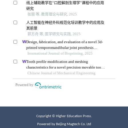
Copyright © Higher Education Press.
Powered by Beijing Magtech Co. Ltd