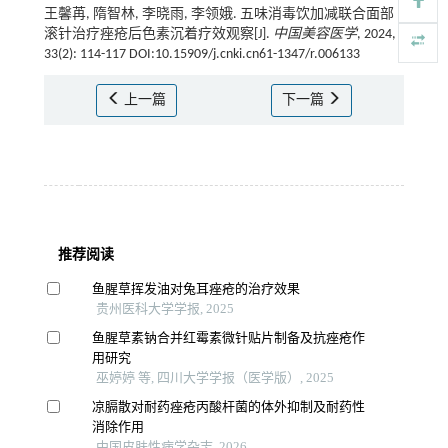
王馨苒, 隋智林, 李晓雨, 李领娥. 五味消毒饮加减联合面部
滚针治疗痤疮后色素沉着疗效观察[J].
中国美容医学
, 2024,
33(2): 114-117 DOI:10.15909/j.cnki.cn61-1347/r.006133
上一篇
下一篇