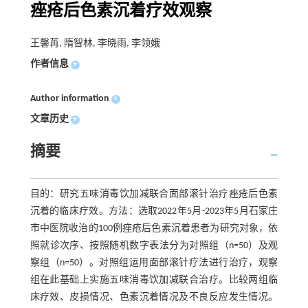
痤疮后色素沉着疗效观察
王馨苒, 隋智林, 李晓雨, 李领娥
作者信息
+
Author information
+
文章历史
+
摘要
目的：研究五味消毒饮加减联合面部滚针治疗痤疮后色素
沉着的临床疗效。方法：选取2022年5月-2023年5月石家庄
市中医院收治的100例痤疮后色素沉着患者为研究对象，依
照就诊次序、按照随机数字表法分为对照组（n=50）及观
察组（n=50）。对照组运用面部滚针疗法进行治疗，观察
组在此基础上实施五味消毒饮加减联合治疗。比较两组临
床疗效、皮损情况、色素沉着情况及不良反应发生情况。