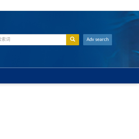
Adv search