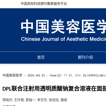
中国高校科技期刊集群服务平台
首页
期刊介绍
中国美容医学
››
2024, Vol. 33
››
Issue (2)
: 77 -81.
DOI:
10.15909/j.cnki.
DPL联合注射用透明质酸钠复合溶液在面
常晓丹, 王玲艳, 郭独一, 李芬芬, 张佳钰, 潘靖