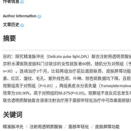
作者信息
+
Author information
+
文章历史
+
摘要
目的：探究精准脉冲光（Delicate pulse light,DPL）联合注射
京积水潭医院皮肤科门诊就诊的女性就医者60例，随机分为对照组（予以
n=30）。连续治疗3个月，比较两组治疗前后面部肤质、皮肤屏障
素、红区、皱纹、毛孔、紫外线色斑、卟啉、棕色斑数据均下降，且观察
观察组高于对照组（P<0.05），两组表皮水分丢失量（Transepidermal
效率为100.00%，高于对照组的86.67%(P<0.05)。观察组不良反应总发
联合透明质酸钠复合溶液注射治疗用于面部年轻化治疗中可改善面部肤
关键词
精准脉冲光
/
注射用透明质酸钠
/
面部年轻化
/
皮肤屏障功能