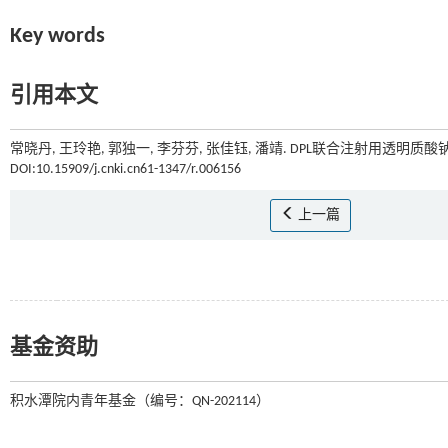
Key words
引用本文
常晓丹, 王玲艳, 郭独一, 李芬芬, 张佳钰, 潘靖. DPL联合注射用透明
DOI:10.15909/j.cnki.cn61-1347/r.006156
上一篇
基金资助
积水潭院内青年基金（编号：QN-202114）