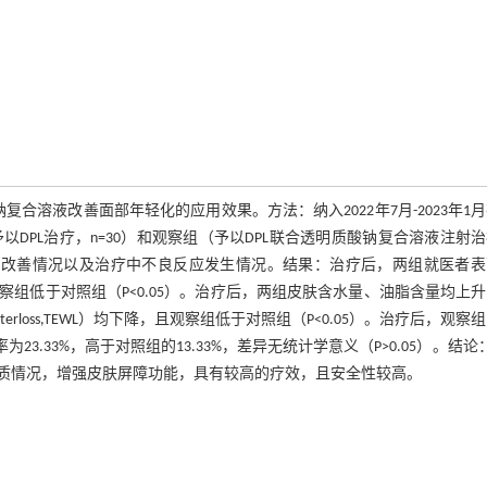
用透明质酸钠复合溶液改善面部年轻化的应用效果。方法：纳入2022年7月-2023年1
DPL治疗，n=30）和观察组（予以DPL联合透明质酸钠复合溶液注射
功能改善情况以及治疗中不良反应发生情况。结果：治疗后，两组就医者表
组低于对照组（P<0.05）。治疗后，两组皮肤含水量、油脂含量均上
waterloss,TEWL）均下降，且观察组低于对照组（P<0.05）。治疗后，观察
生率为23.33%，高于对照组的13.33%，差异无统计学意义（P>0.05）。结论：
质情况，增强皮肤屏障功能，具有较高的疗效，且安全性较高。