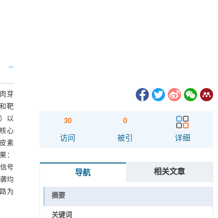
肉芽
分和靶
I）以
30
0
、核心
访问
被引
详细
槲皮素
结果：
T信号
相关文章
导航
侵袭均
通路为
摘要
关键词