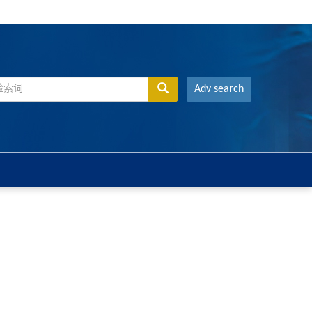
Adv search