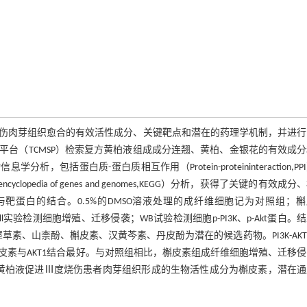
伤肉芽组织愈合的有效活性成分、关键靶点和潜在的药理学机制，并进行
台（TCMSP）检索复方黄柏液组成成分连翘、黄柏、金银花的有效成
，包括蛋白质-蛋白质相互作用（Protein-proteininteraction,PP
yclopedia of genes and genomes,KEGG）分析，获得了关键的有效成分
化合物与靶蛋白的结合。0.5%的DMSO溶液处理的成纤维细胞记为对照组；
well实验检测细胞增殖、迁移侵袭；WB试验检测细胞p-PI3K、p-Akt蛋白。
犀草素、山柰酚、槲皮素、汉黄芩素、丹皮酚为潜在的候选药物。PI3K-AK
素与AKT1结合最好。与对照组相比，槲皮素组成纤维细胞增殖、迁移
结论：复方黄柏液促进Ⅲ度烧伤患者肉芽组织形成的生物活性成分为槲皮素，潜在