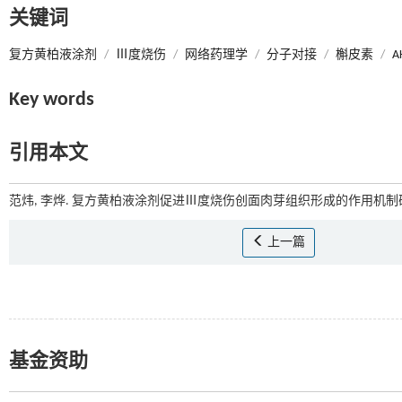
关键词
复方黄柏液涂剂
/
Ⅲ度烧伤
/
网络药理学
/
分子对接
/
槲皮素
/
A
Key words
引用本文
范炜, 李烨. 复方黄柏液涂剂促进Ⅲ度烧伤创面肉芽组织形成的作用机制研究
上一篇
基金资助