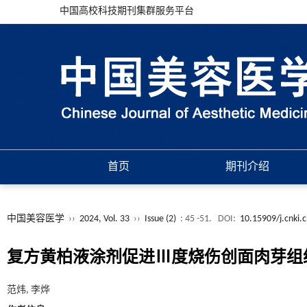
中国高校科技期刊集群服务平台
首页
期刊介绍
中国美容医学
››
2024, Vol. 33
››
Issue (2)
: 45 -51.
DOI:
10.15909/j.cnki.
复方黄柏液涂剂促进Ⅲ度烧伤创面肉芽组
范炜, 李烨