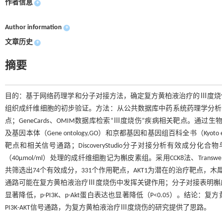
作者信息
+
Author information
+
文章历史
+
摘要
目的：基于网络药理学和分子对接方法，确定复方黄柏液治疗的Ⅲ度烧
组织成纤维细胞的初步验证。方法：从公共数据库中药系统药理学分析平
点；GeneCards、OMIM数据库检索“Ⅲ度烧伤”疾病相关靶点。通过生物信息学分析
及基因本体（Gene ontology,GO）和京都基因和基因组百科全书（Kyoto enc
靶点和相关信号通路；DiscoveryStudio分子对接分析有效成分
（40μmol/ml）处理的成纤维细胞记为槲皮素组。采用CCK8法、Trans
共筛选出74个有效成分，331个作用靶点，AKT1为潜在的治疗靶点，木
通路可能在复方黄柏液治疗Ⅲ度烧伤中发挥关键作用；分子对接表明槲皮
显著降低，p-PI3K、p-Akt蛋白表达也显著降低（P<0.05）。
PI3K-AKT信号通路，为复方黄柏液治疗Ⅲ度烧伤的研究提供了思路。