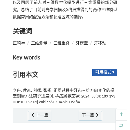
以及回顾了前人对三维数字化模型进行三维重叠的部分研
究，总结了目前对光学扫描及X线扫描得到的两种三维模型
数据常用的配准方法和配准区域的选择。
关键词
正畸学
/
三维测量
/
三维重叠
/
牙模型
/
牙移动
Key words
引用格式 ▾
引用本文
李冉, 侯彦, 刘娜, 张扬. 正畸过程中牙齿三维方向变化的模
型测量方法研究进展[J].
中国美容医学
, 2024, 33(3): 189-193
DOI:10.15909/j.cnki.cn61-1347/r.006184
上一篇
下一篇