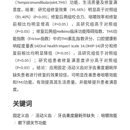
（Temporomandibularjoint,TMJ）功能、生活质量及修复满
意度。结果：研究组修复效果（95.56%）明显高于对照组
（81.40%）(P<0.05)；修复后两组咬合力、咀嚼效率和修复
前相比均明显增高（P<0.05），且研究组高于对照组
（P<0.05）；修复后两组Helkimo临床功能障碍指数、TMJ功
能指数（Fricton指数）中的TMJ紊乱指数评分、口腔健康影
响程度量表14(Oral health impact scale 14,OHIP-14)评分和修
复前相比均明显降低（P<0.05），且研究组低于对照组
（P<0.05）；研究组患者修复满意度评分高于对照组
（P<0.05）。结论：应用固定-活动义齿对牙齿重度磨耗伴
缺失患者进行修复的效果较佳，可明显改善患者咀嚼效能
和TMJ功能，有效提高其生活质量，并能够提升患者满意
度。
关键词
固定义齿
/
活动义齿
/
牙齿重度磨耗伴缺失
/
咀嚼效能
/
颞下颌关节功能