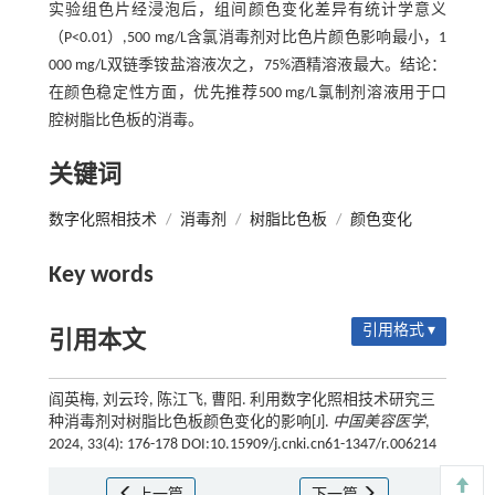
实验组色片经浸泡后，组间颜色变化差异有统计学意义
（P<0.01）,500 mg/L含氯消毒剂对比色片颜色影响最小，1
000 mg/L双链季铵盐溶液次之，75%酒精溶液最大。结论：
在颜色稳定性方面，优先推荐500 mg/L氯制剂溶液用于口
腔树脂比色板的消毒。
关键词
数字化照相技术
/
消毒剂
/
树脂比色板
/
颜色变化
Key words
引用格式 ▾
引用本文
阎英梅, 刘云玲, 陈江飞, 曹阳. 利用数字化照相技术研究三
种消毒剂对树脂比色板颜色变化的影响[J].
中国美容医学
,
2024, 33(4): 176-178 DOI:10.15909/j.cnki.cn61-1347/r.006214