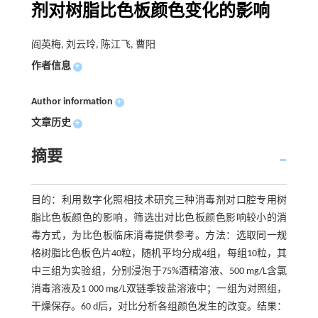
剂对树脂比色板颜色变化的影响
阎英梅, 刘云玲, 陈江飞, 曹阳
作者信息
+
Author information
+
文章历史
+
摘要
目的：利用数字化照相技术研究三种消毒剂对口腔专用树
脂比色板颜色的影响，筛选出对比色板颜色影响较小的消
毒方式，为比色板临床消毒提供参考。方法：选取同一规
格树脂比色板色片40粒，随机平均分成4组，每组10粒，其
中三组为实验组，分别浸泡于75%酒精溶液、500 mg/L含氯
消毒溶液及1 000 mg/L双链季铵盐溶液中；一组为对照组，
干燥保存。60 d后，对比分析各组颜色发生的改变。结果：