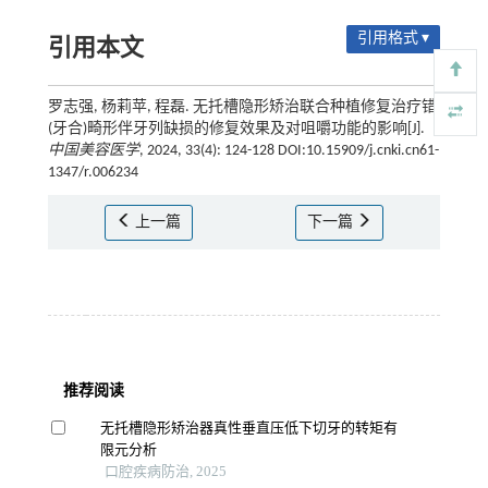
引用格式 ▾
引用本文
罗志强, 杨莉苹, 程磊. 无托槽隐形矫治联合种植修复治疗错
(牙合)畸形伴牙列缺损的修复效果及对咀嚼功能的影响[J].
中国美容医学
, 2024, 33(4): 124-128 DOI:10.15909/j.cnki.cn61-
1347/r.006234
上一篇
下一篇