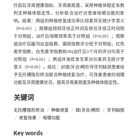
疗前后牙周健康指标、牙周美观度，采用种植体稳定系数
判定种植体稳定性，分析联合治疗对患者咀嚼功能的影
响。结果：两组的种植修复成功率比较差异无统计学意义
（P>0.05）；观察组倾斜牙扶正时间及转位牙扭正时间短
于对照组，治疗后咀嚼效率高于对照组（P<0.05）；观察
组治疗后龈沟出血指数、菌斑指数评分低于对照组，红色
美学指数、白色美学指数和ISQ治疗后3个月的评分均高于
对照组（P<0.05）；两组并发症发生率对比差异无统计学
意义（P>0.05）。结论：对错(牙合)畸形伴牙列缺损患者给
予无托槽隐形矫治联合种植修复治疗，可改善患者的咀嚼
功能及牙周健康状况，提高牙周美观度及种植体稳定性。
关键词
无托槽隐形矫治
/
种植修复
/
错(牙合)畸形
/
牙列缺损
/
修复效果
/
咀嚼功能
Key words