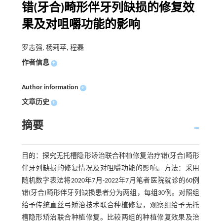
错(牙合)畸形伴牙列缺损的修复效
果及对咀嚼功能的影响
罗志强, 杨莉苹, 程磊
作者信息
+
Author information
+
文章历史
+
摘要
目的：探究无托槽隐形矫治联合种植修复治疗错(牙合)畸形
伴牙列缺损的修复情况及对咀嚼功能的影响。方法：采用
随机数字表法将2020年7月-2022年7月笔者医院就诊的60例
错(牙合)畸形伴牙列缺损患者分为两组，每组30例。对照组
给予传统直丝弓矫治技术联合种植修复，观察组给予无托
槽隐形矫治联合种植修复。比较两组的种植修复效果及治