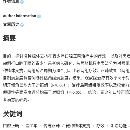
作者信息
+
Author information
+
文章历史
+
摘要
目的：探讨微种植体支抗在青少年口腔正畸治疗中的疗效，以及对患者咀嚼
68例行口腔正畸的青少年患者纳入研究，按照随机数字表法分为对照组
种植体支抗，两组矫治周期为18个月。比较两组疗效、正畸效果（两
自制满意度调查问卷评估两组满意度。结果：观察组治疗有效率高于对照
切牙倾角差均大于对照组（P<0.05）；治疗后两组咀嚼效率以及咬合力
便捷性等满意度评分均高于对照组（P<0.05）。结论：青少年口腔
者满意度较高。
关键词
口腔正畸
/
青少年
/
传统正畸
/
微种植体支抗
/
疗效
/
咀嚼功能