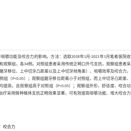
功能及咬合力的影响。方法：选取2018年1月-2021年1月笔者医院
和观察组，各34例。对照组患者采用传统正畸口外弓支抗，观察组患者
组磨牙移位、上中切牙凸距差以及上中切牙倾角差）、咀嚼效率及咬合力，
组（P<0.05）；观察组磨牙移位距离小于对照组，而上中切牙凸距差
均提高，且观察组高于对照组（P<0.05）；观察组外形、舒适度、咬合
正畸治疗采用微种植体支抗正畸效果显著，可有效提高咀嚼功能、增大咬合
/
咬合力