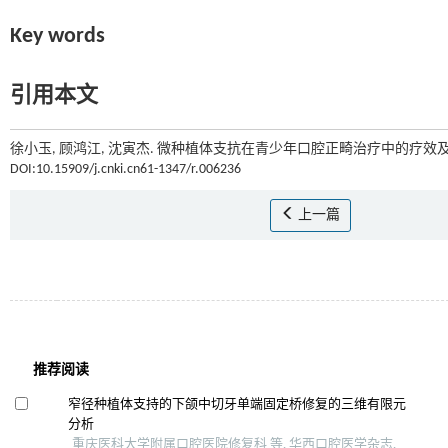
Key words
引用本文
徐小玉, 顾鸿江, 沈寅杰. 微种植体支抗在青少年口腔正畸治疗中的疗效及
DOI:10.15909/j.cnki.cn61-1347/r.006236
上一篇