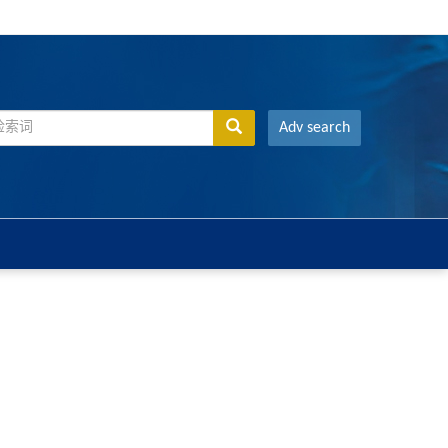
Adv search