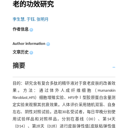
老的功效研究
李生慧, 于钰, 张明月
作者信息
+
Author information
+
文章历史
+
摘要
目的：研究含有复合多肽的精华液对于衰老皮肤的改善效
果。方法：通过体外人成纤维细胞（Humanskin
fibroblast,HFS）细胞增殖实验、HFS中Ⅰ型胶原蛋白含量测
定实验来观察其抗衰效果。人体评价采用随机双盲、自身
左右、阴性对照试验。选取30名受试者，每日早晚分别使
用试验样品和对照样品，分别在基线（D0）、第14天
（D14）、第28天（D28）进行皮肤弹性值[皮肤粘弹性值