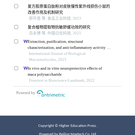
Copyright © Higher Education Press.
Powered by Beijing Magtech Co. Ltd