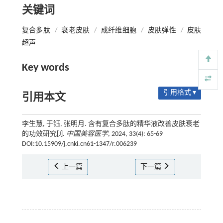
关键词
复合多肽
/
衰老皮肤
/
成纤维细胞
/
皮肤弹性
/
皮肤
超声
Key words
引用格式 ▾
引用本文
李生慧, 于钰, 张明月. 含有复合多肽的精华液改善皮肤衰老
的功效研究[J].
中国美容医学
, 2024, 33(4): 65-69
DOI:10.15909/j.cnki.cn61-1347/r.006239
上一篇
下一篇