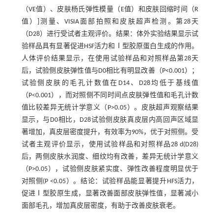
（VE值）、皮肤杨氏弹性模量（E值）和皮肤回缩时间（R
值）]测量、VISIA面部拍照和皮肤超声检测。第28天
（D28）进行受试者主观评价。结果：体外实验结果显示试
验样品具有显著促进HSF活力和Ⅰ型胶原蛋白生成的作用。
人体评价结果显示，在使用试验样品和对照样品第28天
后，试验侧皮肤弹性值与D0相比有明显改善（P<0.001）；
试验侧皮肤的毛孔计数值在D14、D28均低于基线值
（P<0.001），而对照侧不同时间点皮肤弹性值和毛孔计数
值比较差异无统计学意义（P>0.05）。皮肤超声观察结果
显示，与D0相比，D28试验侧皮肤真皮层内高回声区域显
著增加，真皮层密度提升，有效率为90%，优于对照侧。受
试者主观评价显示，使用试验样品和对照样品28 d(D28)
后，两侧皮肤水润度、细纹均有改善，差异无统计学意义
（P>0.05），试验侧皮肤紧实度、弹性改善程度明显优于
对照侧(P <0.05）。结论：试验样品能显著提升HFS活力，
促进Ⅰ型胶原生成，显著改善面部皮肤弹性值，显著减小
面部毛孔，增加真皮层密度，有助于改善皮肤衰老。