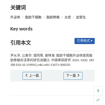
关键词
外泌体
/
脂肪干细胞
/
脂肪移植
/
炎症
/
血管化
Key words
引用格式 ▾
引用本文
尹从洋, 公美华, 邹同荣, 谢林海. 脂肪干细胞外泌体提高脂
肪移植存活率的研究进展[J].
中国美容医学
, 2024, 33(4): 183-
186 DOI:10.15909/j.cnki.cn61-1347/r.006250
上一篇
下一篇