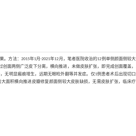
法：2015年1月-2021年12月，笔者医院收治的12例单侧颜面侧较
。通过创面两侧广泛皮下分离，横向推进，未做皮肤扩张，即完成创面覆盖
好，无明显瘢痕增生，远期无眼睑外翻等并发症。仅1例患者术后出现切口
的大面积横向推进皮瓣修复颜面侧较大皮肤缺损，无需皮肤扩张，临床疗