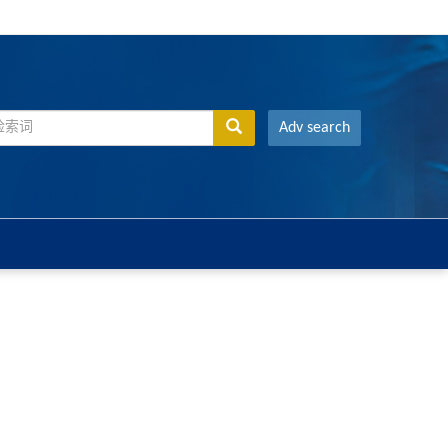
Adv search