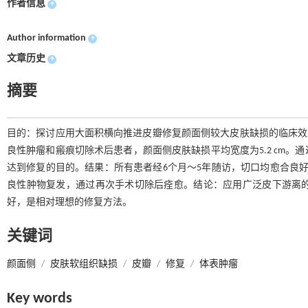
作者信息
+
Author information
+
文章历史
+
摘要
目的：探讨应用大面积横向推进皮瓣修复颜面侧较大皮肤缺损的临床效果。方
良性肿瘤和瘢痕切除术后患者，颜面侧皮肤缺损平均宽度为5.2 cm
达到修复的目的。结果：所有患者经6个月～5年随访，切口均愈合良
良性肿物复发，通过再次手术切除后痊愈。结论：应用广泛皮下游离
好，是相对理想的修复方法。
关键词
颜面侧
/
皮肤软组织缺损
/
皮瓣
/
修复
/
体表肿瘤
Key words