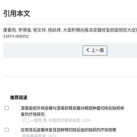
引用本文
康春雨, 李博强, 税文祥, 杨跃辉. 大面积横向推进皮瓣修复颜面侧较大皮肤
1347/r.006252
上一篇