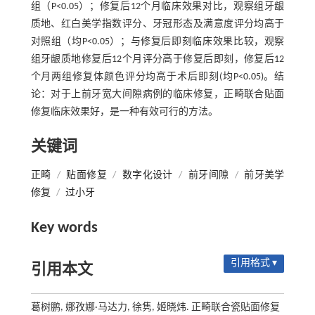
组（P<0.05）；修复后12个月临床效果对比，观察组牙龈
质地、红白美学指数评分、牙冠形态及满意度评分均高于
对照组（均P<0.05）；与修复后即刻临床效果比较，观察
组牙龈质地修复后12个月评分高于修复后即刻，修复后12
个月两组修复体颜色评分均高于术后即刻(均P<0.05)。结
论：对于上前牙宽大间隙病例的临床修复，正畸联合贴面
修复临床效果好，是一种有效可行的方法。
关键词
正畸
/
贴面修复
/
数字化设计
/
前牙间隙
/
前牙美学
修复
/
过小牙
Key words
引用格式 ▾
引用本文
葛树鹏, 娜孜娜·马达力, 徐隽, 姬晓炜. 正畸联合瓷贴面修复