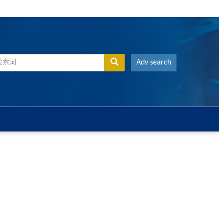
Adv search