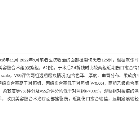
年11月-2022年9月笔者医院收治的面部挫裂伤患者125例，根据就诊
容缝合术组(观察组，62例)。于术后7 d拆线时比较两组近期伤口愈合情
ar scale，VSS)评估两组远期瘢痕情况(包含色泽、厚度、血管分布、柔软度
级愈合率高于对照组，丙级愈合率低于对照组(P<0.05)，两组乙级愈合
柔软度等VSS评分及VSS总评分均低于对照组(P<0.05)，观察组对瘢痕的
传统清创缝合术，改良美容缝合术治疗面部挫裂伤，近期伤口愈合较佳，远期瘢痕较