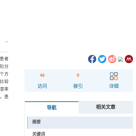
时患者
况(分
4个方
46
0
率比较
访问
被引
详细
满意率
轻，患
相关文章
导航
摘要
关键词