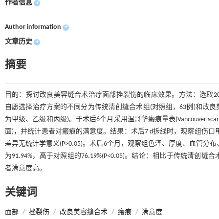
作者信息
+
Author information
+
文章历史
+
摘要
目的：探讨改良美容缝合术治疗面部挫裂伤的临床效果。方法：选取2018
自愿选择治疗方案的不同分为传统清创缝合术组(对照组，63例)和改良美
为甲级、乙级和丙级)。于术后6个月采用温哥华瘢痕量表(Vancouver sc
面)，并统计患者对瘢痕的满意度。结果：术后7 d拆线时，观察组伤口甲
差异无统计学意义(P>0.05)。术后6个月，观察组色泽、厚度、血管分布、
为91.94%，高于对照组的76.19%(P<0.05)。结论：相比于
者满意度高。
关键词
面部
/
挫裂伤
/
改良美容缝合术
/
瘢痕
/
满意度