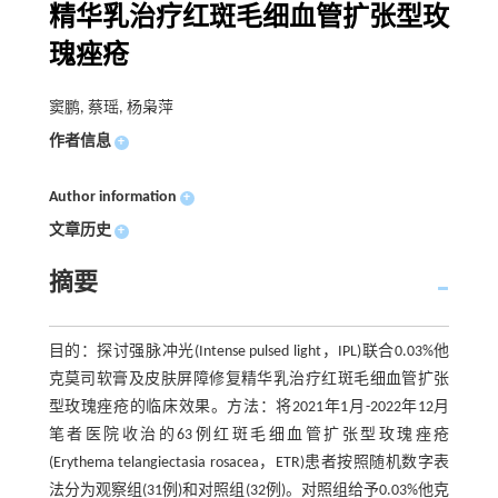
精华乳治疗红斑毛细血管扩张型玫
瑰痤疮
窦鹏, 蔡瑶, 杨枭萍
作者信息
+
Author information
+
文章历史
+
摘要
目的：探讨强脉冲光(Intense pulsed light，IPL)联合0.03%他
克莫司软膏及皮肤屏障修复精华乳治疗红斑毛细血管扩张
型玫瑰痤疮的临床效果。方法：将2021年1月-2022年12月
笔者医院收治的63例红斑毛细血管扩张型玫瑰痤疮
(Erythema telangiectasia rosacea，ETR)患者按照随机数字表
法分为观察组(31例)和对照组(32例)。对照组给予0.03%他克