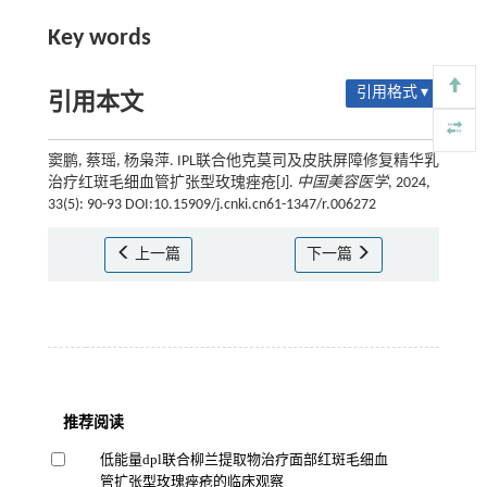
Key words
引用格式 ▾
引用本文
窦鹏, 蔡瑶, 杨枭萍. IPL联合他克莫司及皮肤屏障修复精华乳
治疗红斑毛细血管扩张型玫瑰痤疮[J].
中国美容医学
, 2024,
33(5): 90-93 DOI:10.15909/j.cnki.cn61-1347/r.006272
上一篇
下一篇