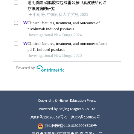
Copyright © Higher Education Press.
Powered by Beijing Magtech Co. Ltd
京ICP备12020869号-1
京ICP备150856号
京公网安备11010202008535号