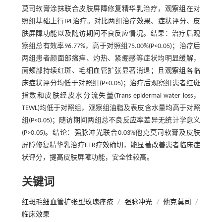
莫司软膏涂抹联合皮肤屏障修复精华乳治疗，观察组在对
照组基础上行IPL治疗。对比两组治疗效果、症状评分、皮
肤屏障功能以及随访期间不良反应情况。结果：治疗后观
察组总有效率96.77%，高于对照组75.00%(P<0.05)；治疗后
两组患者颜面部瘙痒、灼热、紧绷感等症状均明显缓解，
面颊部持续红斑、毛细血管扩张显著消退；且观察组各临
床症状评分均低于对照组(P<0.05)；治疗后观察组患者红斑
指数和皮肤经皮水分流失量(Trans epidermal water loss，
TEWL)均低于对照组，观察组油脂及表皮含水量均高于对照
组(P<0.05)；随访期间两组总不良反应率差异无统计学意义
(P>0.05)。结论：强脉冲光联合0.03%他克莫司软膏及皮肤
屏障修复精华乳治疗ETR疗效确切，能显著改善患者临床症
状评分，提高皮肤屏障功能，安全性较高。
关键词
红斑毛细血管扩张型玫瑰痤疮
/
强脉冲光
/
他克莫司
/
临床效果