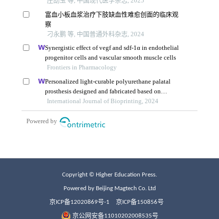
Copyright © Higher Education Press.
Powered by Beijing Magtech Co. Ltd
京ICP备12020869号-1
京ICP备150856号
京公网安备11010202008535号