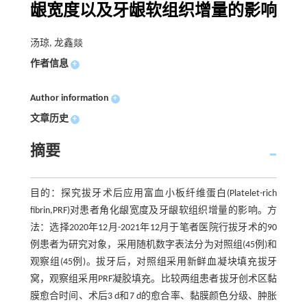
龈宽度以及牙龈软组织增量的影响
汤琼, 龙鑫燚
作者信息
+
Author information
+
文章历史
+
摘要
目的：探究拔牙术后应用富血小板纤维蛋白(Platelet-rich
fibrin,PRF)对患者角化龈宽度及牙龈软组织增量的影响。方
法：选择2020年12月-2021年12月于笔者医院行拔牙术的90
例患者为研究对象，采用随机数字表法分为对照组(45例)和
观察组(45例)。拔牙后，对照组采用新鲜血凝块填充拔牙
窝，观察组采用PRF凝胶填充。比较两组患者拔牙创术区黏
膜愈合时间、术后3 d和7 d的愈合率、黏膜颜色分级、肿胀