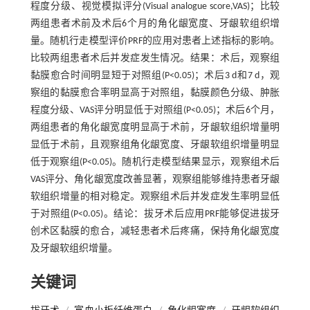
程度分级、视觉模拟评分(Visual analogue score,VAS)；比较
两组患者术前及术后6个月的角化龈宽度、牙龈软组织增
量。随机行走模型评价PRF的应用对患者上述指标的影响。
比较两组患者术后并发症发生情况。结果：术后，观察组
黏膜愈合时间明显短于对照组(P<0.05)；术后3 d和7 d，观
察组的黏膜愈合率明显高于对照组，黏膜颜色分级、肿胀
程度分级、VAS评分明显低于对照组(P<0.05)；术后6个月，
两组患者的角化龈宽度明显高于术前，牙龈软组织增量明
显低于术前，且观察组角化龈宽度、牙龈软组织增量明显
低于观察组(P<0.05)。随机行走模型结果显示，观察组术后
VAS评分、角化龈宽度改善显著，观察组能够维持患者牙龈
软组织增量的相对稳定。观察组术后并发症发生率明显低
于对照组(P<0.05)。结论：拔牙术后应用PRF能够促进拔牙
创术区黏膜的愈合，减轻患者术后疼痛，保持角化龈宽度
及牙龈软组织增量。
关键词