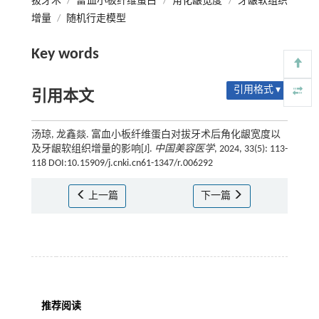
拔牙术
/
富血小板纤维蛋白
/
角化龈宽度
/
牙龈软组织
增量
/
随机行走模型
Key words
引用格式 ▾
引用本文
汤琼, 龙鑫燚. 富血小板纤维蛋白对拔牙术后角化龈宽度以
及牙龈软组织增量的影响[J].
中国美容医学
, 2024, 33(5): 113-
118 DOI:10.15909/j.cnki.cn61-1347/r.006292
上一篇
下一篇