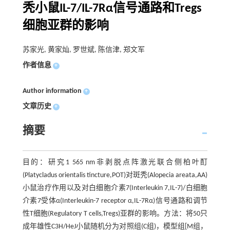
秃小鼠IL-7/IL-7Rα信号通路和Tregs
细胞亚群的影响
苏家光, 黄家灿, 罗世斌, 陈信津, 郑文军
作者信息
+
Author information
+
文章历史
+
摘要
目的：研究1 565 nm非剥脱点阵激光联合侧柏叶酊
(Platycladus orientalis tincture,POT)对斑秃(Alopecia areata,AA)
小鼠治疗作用以及对白细胞介素7(Interleukin 7,IL-7)/白细胞
介素7受体α(Interleukin-7 receptor α,IL-7Rα)信号通路和调节
性T细胞(Regulatory T cells,Tregs)亚群的影响。方法：将50只
成年雄性C3H/HeJ小鼠随机分为对照组(C组)，模型组[M组，