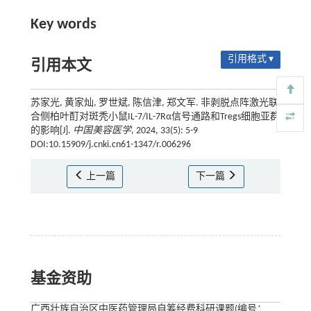
Key words
引用格式 ▾
引用本文
苏家光, 黄家灿, 罗世斌, 陈信津, 郑文军. 非剥脱点阵激光联
合侧柏叶酊对斑秃小鼠IL-7/IL-7Rα信号通路和Tregs细胞亚群
的影响[J].
中国美容医学
, 2024, 33(5): 5-9
DOI:10.15909/j.cnki.cn61-1347/r.006296
上一篇
下一篇
基金资助
广西壮族自治区中医药管理局自筹经费科研课题(编号：