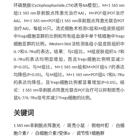
环磷酰胺(Cyclophosphamide,CTX)诱导AA模型]，M+1 565 nm
组(1 565 nm非剥脱点阵激光治疗AA)，M+POT组(POT治疗
AA)、M+1 565 nm+POT组(1 565 nm非剥脱点阵激光联合POT
治疗AA)，每组10只。流式细胞术检测C组和M组皮损组织
中Tregs细胞亚群的比例和所有组血液中单个核细胞中Tregs
细胞亚群的比例。Western blot法检测各组小鼠皮损组织中
IL-7和IL-7Rα的表达。结果：与C组比，M组皮肤组织IL-7和
IL-7Rα的表达均明显增加，而且Tregs细胞比例明显减少
(P<0.05)。与M组比，M+1 565 nm组和M+POT组IL-7的表达
均降低(P<0.05)。与M组比，M+1 565 nm+POT组IL-7和IL-7Rα
的表达均降低，且Tregs细胞比例都显著增加(P<0.05)。结
论：1 565 nm非剥脱点阵激光联合POT治疗可以抑制斑秃小
鼠IL-7/IL-7Rα信号并减少Tregs细胞的比例。
关键词
1 565 nm非剥脱点阵激光
/
斑秃小鼠
/
侧柏叶酊
/
白细
胞介素7
/
白细胞介素7受体α
/
调节性T细胞群