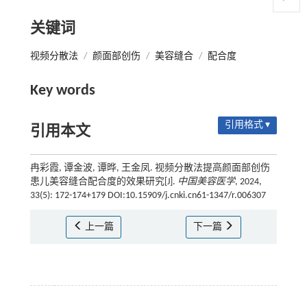
关键词
视频分散法
/
颜面部创伤
/
美容缝合
/
配合度
Key words
引用格式 ▾
引用本文
冉彩霞, 谭金波, 谭晔, 王金凤. 视频分散法提高颜面部创伤
患儿美容缝合配合度的效果研究[J].
中国美容医学
, 2024,
33(5): 172-174+179 DOI:10.15909/j.cnki.cn61-1347/r.006307
上一篇
下一篇