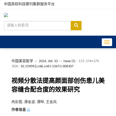
中国高校科技期刊集群服务平台
Toggle
中国美容医学
››
2024, Vol. 33
››
Issue (5)
: 172 -174+179.
DOI:
10.15909/j.cnki.cn61-1347/r.006307
视频分散法提高颜面部创伤患儿美
容缝合配合度的效果研究
冉彩霞, 谭金波, 谭晔, 王金凤
作者信息
+