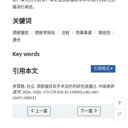
射、填充剂注射等，本文就颈部皱纹非手术治疗的研究进
展进行阐述。
关键词
颈部皱纹
/
颈部年轻化
/
注射
/
肉毒毒素
/
填充剂
/
激光
Key words
引用格式 ▾
引用本文
李雪静, 孙立. 颈部皱纹非手术治疗的研究进展[J].
中国美容
医学
, 2024, 33(6): 175-179 DOI:10.15909/j.cnki.cn61-
1347/r.006311
上一篇
下一篇