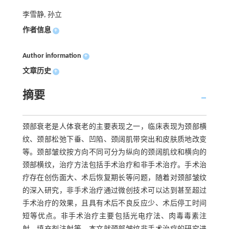
李雪静, 孙立
作者信息
+
Author information
+
文章历史
+
摘要
颈部衰老是人体衰老的主要表现之一，临床表现为颈部横
纹、颈部松弛下垂、凹陷、颈阔肌带突出和皮肤质地改变
等。颈部皱纹按方向不同可分为纵向的颈阔肌纹和横向的
颈部横纹，治疗方法包括手术治疗和非手术治疗。手术治
疗存在创伤面大、术后恢复期长等问题，随着对颈部皱纹
的深入研究，非手术治疗通过微创技术可以达到甚至超过
手术治疗的效果，且具有术后不良反应少、术后停工时间
短等优点。非手术治疗主要包括光电疗法、肉毒毒素注