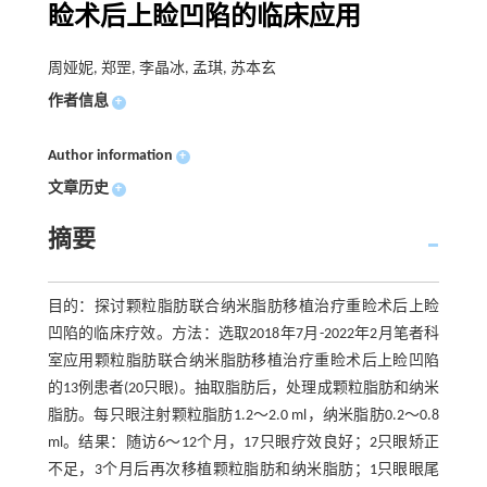
睑术后上睑凹陷的临床应用
周娅妮, 郑罡, 李晶冰, 孟琪, 苏本玄
作者信息
+
Author information
+
文章历史
+
摘要
目的：探讨颗粒脂肪联合纳米脂肪移植治疗重睑术后上睑
凹陷的临床疗效。方法：选取2018年7月-2022年2月笔者科
室应用颗粒脂肪联合纳米脂肪移植治疗重睑术后上睑凹陷
的13例患者(20只眼)。抽取脂肪后，处理成颗粒脂肪和纳米
脂肪。每只眼注射颗粒脂肪1.2～2.0 ml，纳米脂肪0.2～0.8
ml。结果：随访6～12个月，17只眼疗效良好；2只眼矫正
不足，3个月后再次移植颗粒脂肪和纳米脂肪；1只眼眼尾