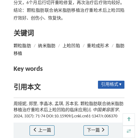
分叉，6个月后行切开重睑修复，再次治疗后疗效均较好。
结论：颗粒脂肪联合纳米脂肪移植治疗重睑术后上睑凹陷
疗效好、创伤小、恢复快。
关键词
颗粒脂肪
/
纳米脂肪
/
上睑凹陷
/
重睑成形术
/
脂肪
移植
Key words
引用格式 ▾
引用本文
周娅妮, 郑罡, 李晶冰, 孟琪, 苏本玄. 颗粒脂肪联合纳米脂肪
移植治疗重睑术后上睑凹陷的临床应用[J].
中国美容医学
,
2024, 33(7): 71-74 DOI:10.15909/j.cnki.cn61-1347/r.006370
上一篇
下一篇