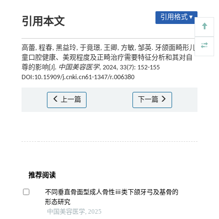
引用格式 ▾
引用本文
高蕾, 程春, 黑益玲, 于竟璟, 王卿, 方敏, 邹英. 牙颌面畸形儿
童口腔健康、美观程度及正畸治疗需要特征分析和其对自
尊的影响[J].
中国美容医学
, 2024, 33(7): 152-155
DOI:10.15909/j.cnki.cn61-1347/r.006380
上一篇
下一篇