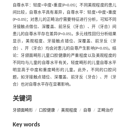
自尊水平：轻度>中度>重度(P<0.05)；不同美观程度的患儿
间比较，自尊水平具有差异，自尊水平：轻度>中度>重度
(P<0.05)；对患儿的正畸治疗需要特征进行分析，可知不同
牙接触点借位、深覆盖、前牙反（牙合）、开（牙合）间
患儿的自尊水平存在差异(P<0.05)。多元线性回归分析结果
显示，美观程度、牙接触点错位、深覆盖、前牙反（牙
合）、开（牙合）均会对患儿的自尊产生影响(P<0.05)。结
论：牙颌面畸形儿童口腔健康的严重程度以及美观程度的
不同均与儿童的自尊水平有关，轻度畸形的儿童自尊水平
明显高于中度和重度畸形的儿童。此外，不同的口腔问
题，如牙接触点错位、深覆盖、前牙反（牙合）、开（牙
合）也对自尊水平存在显著影响。
关键词
牙颌面畸形
/
口腔健康
/
美观程度
/
自尊
/
正畸治疗
Key words