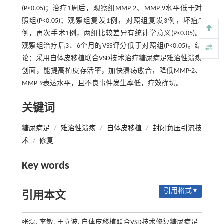
(P<0.05)；治疗1周后，观察组MMP-2、MMP-9水平低于对
照组(P<0.05)；观察组复发1例，对照组复发3例，坏疽2
例，再次手术1例，两组比较差异有统计学意义(P<0.05)。
观察组治疗后3、6个月的VSS评分低于对照组(P<0.05)。结
论：采用自体皮移植联合VSD技术治疗糖尿病足难治性溃疡
创面，能提高植皮存活率，加快溃疡愈合，降低MMP-2、
MMP-9表达水平，且不良事件发生率低，疗效确切。
关键词
糖尿病足
/
难治性溃疡
/
自体皮移植
/
封闭负压引流技
术
/
修复
Key words
引用格式 ▾
引用本文
张磊, 李敏, 王立波. 自体皮移植联合VSD技术修复糖尿病足