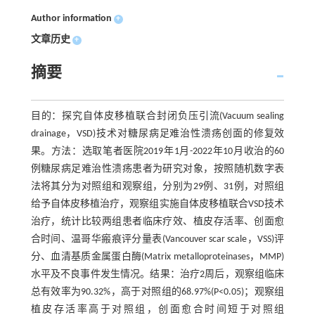
Author information
+
文章历史
+
摘要
目的：探究自体皮移植联合封闭负压引流(Vacuum sealing
drainage，VSD)技术对糖尿病足难治性溃疡创面的修复效
果。方法：选取笔者医院2019年1月-2022年10月收治的60
例糖尿病足难治性溃疡患者为研究对象，按照随机数字表
法将其分为对照组和观察组，分别为29例、31例，对照组
给予自体皮移植治疗，观察组实施自体皮移植联合VSD技术
治疗，统计比较两组患者临床疗效、植皮存活率、创面愈
合时间、温哥华瘢痕评分量表(Vancouver scar scale，VSS)评
分、血清基质金属蛋白酶(Matrix metalloproteinases，MMP)
水平及不良事件发生情况。结果：治疗2周后，观察组临床
总有效率为90.32%，高于对照组的68.97%(P<0.05)；观察组
植皮存活率高于对照组，创面愈合时间短于对照组