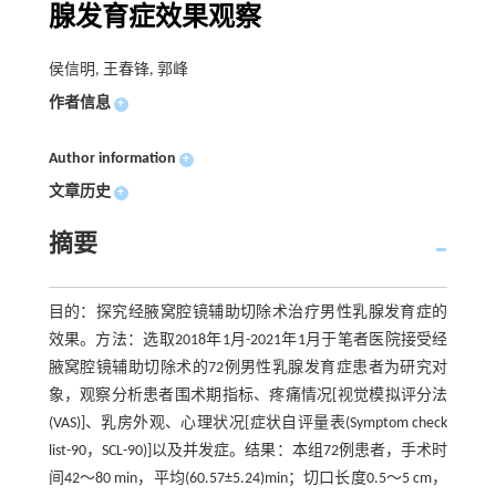
腺发育症效果观察
侯信明, 王春锋, 郭峰
作者信息
+
Author information
+
文章历史
+
摘要
目的：探究经腋窝腔镜辅助切除术治疗男性乳腺发育症的
效果。方法：选取2018年1月-2021年1月于笔者医院接受经
腋窝腔镜辅助切除术的72例男性乳腺发育症患者为研究对
象，观察分析患者围术期指标、疼痛情况[视觉模拟评分法
(VAS)]、乳房外观、心理状况[症状自评量表(Symptom check
list-90，SCL-90)]以及并发症。结果：本组72例患者，手术时
间42～80 min，平均(60.57±5.24)min；切口长度0.5～5 cm，