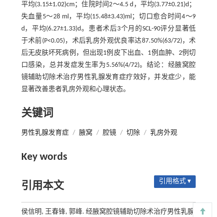
平均(3.15±1.02)cm；住院时间2～4.5 d，平均(3.77±0.21)d；
失血量5～28 ml，平均(15.48±3.43)ml；切口愈合时间4～9
d，平均(6.27±1.33)d。患者术后3个月的SCL-90评分显著低
于术前(P<0.05)，术后乳房外观优良率达87.50%(63/72)，术
后无皮肤坏死病例，但出现1例皮下出血、1例血肿、2例切
口感染，总并发症发生率为5.56%(4/72)。结论：经腋窝腔
镜辅助切除术治疗男性乳腺发育症疗效好，并发症少，能
显著改善患者乳房外观和心理状态。
关键词
男性乳腺发育症
/
腋窝
/
腔镜
/
切除
/
乳房外观
Key words
引用格式 ▾
引用本文
侯信明, 王春锋, 郭峰. 经腋窝腔镜辅助切除术治疗男性乳腺