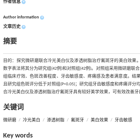
作者信息
+
Author information
+
文章历史
+
摘要
目的：探究微研磨联合冷光美白仪及渗透树脂治疗氟斑牙的美白效果。方法：
数字表法将其分为研究组(42例)和对照组(42例)。对照组采用微研
组临床疗效、色斑改善程度、牙齿敏感度、疼痛感及患者满意度。结果：研
且研究组色斑评分低于对照组(P<0.05)；研究组牙齿敏感度和疼痛评分均低
合冷光美白仪及渗透树脂治疗氟斑牙具有较好美学效果，可有效改善牙
关键词
微研磨
/
冷光美白
/
渗透树脂
/
氟斑牙
/
美白效果
/
牙齿敏感
Key words