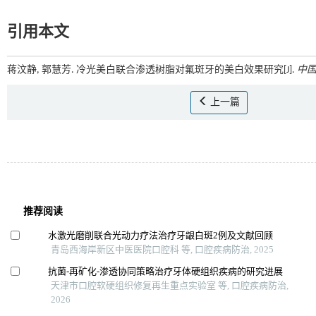
引用本文
蒋汶静, 郭慧芳. 冷光美白联合渗透树脂对氟斑牙的美白效果研究[J].
中
上一篇