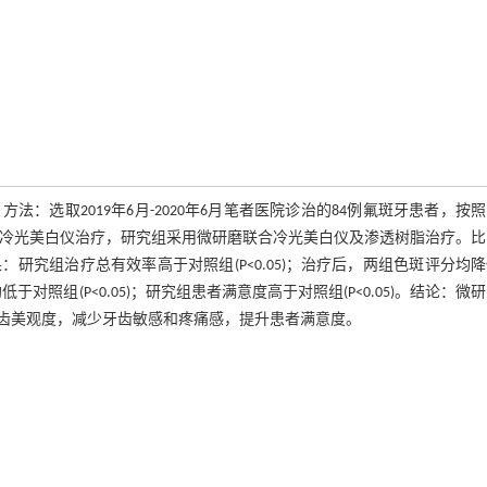
选取2019年6月-2020年6月笔者医院诊治的84例氟斑牙患者，按
磨联合冷光美白仪治疗，研究组采用微研磨联合冷光美白仪及渗透树脂治疗。
究组治疗总有效率高于对照组(P<0.05)；治疗后，两组色斑评分均
于对照组(P<0.05)；研究组患者满意度高于对照组(P<0.05)。结论：微
齿美观度，减少牙齿敏感和疼痛感，提升患者满意度。