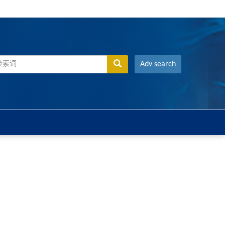
Adv search