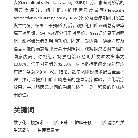
表(Generalized self-efficacy scale，GSES)评分、患者对矫治的
满意度评分、纽卡斯尔护理满意度量表(Newcastle
satisfaction with nursing scale，NSNS)评分及治疗期间并发症
发生情况。结果：干预6个月后，观察组口腔正畸总有效率
高于对照组，OHIP-14评分低于对照组，GSES评分高于对照
组，观察组患者对咀嚼功能、固定、舒适性、便捷程度及
语言功能的满意度评分高于对照组，观察组患者对护理的
满意度高于对照组，观察组治疗期间并发症发生率为
10.00%，低于对照组的32.50%，以上指标组间比较差异均
有统计学意义(P<0.05)。结论：数字化印模技术配合全面护
理干预可以提升口腔正畸患者的整体治疗体验，优化治疗
效果，并加强医患之间的沟通与协作，具有积极的临床应
用价值。
关键词
数字化印模技术
/
口腔正畸
/
护理干预
/
口腔健康相关
生活质量
/
护理满意度