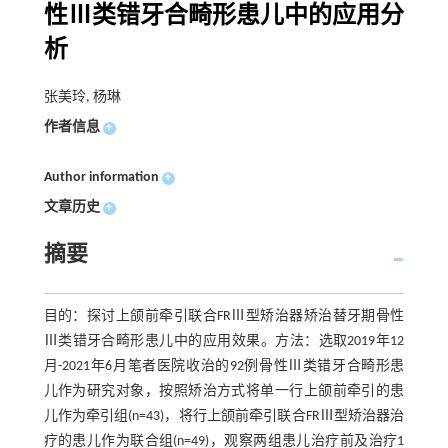
性Ⅲ类错牙合畸形患儿中的应用分
析
张美玲, 杨琳
作者信息
+
Author information
+
文章历史
+
摘要
目的：探讨上颌前牵引联合FRⅢ型矫治器矫治替牙期骨性
Ⅲ类错牙合畸形患儿中的应用效果。方法：选取2019年12
月-2021年6月笔者医院收治的92例骨性Ⅲ类错牙合畸形患
儿作为研究对象，按照矫治方式将单一行上颌前牵引的患
儿作为牵引组(n=43)，将行上颌前牵引联合FRⅢ型矫治器治
疗的患儿作为联合组(n=49)，观察两组患儿治疗前及治疗1