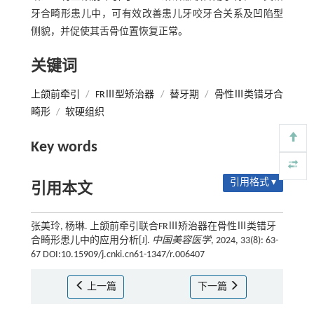
牙合畸形患儿中，可有效改善患儿牙咬牙合关系及凹陷型
侧貌，并促使其舌骨位置恢复正常。
关键词
上颌前牵引
/
FRⅢ型矫治器
/
替牙期
/
骨性Ⅲ类错牙合
畸形
/
软硬组织
Key words
引用格式 ▾
引用本文
张美玲, 杨琳. 上颌前牵引联合FRⅢ矫治器在骨性Ⅲ类错牙
合畸形患儿中的应用分析[J].
中国美容医学
, 2024, 33(8): 63-
67 DOI:10.15909/j.cnki.cn61-1347/r.006407
上一篇
下一篇