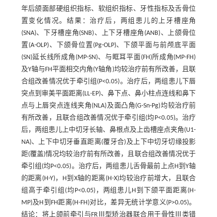
年后颌面部硬组织指标、软组织指标、牙性指标及舌骨位
置变化情况。结果：治疗后，两组患儿的上牙槽座角
(SNA)、下牙槽座角(SNB)、上下牙槽座角(ANB)、上颌骨位
置(A-OLP)、下颌骨位置(Pg-OLP)、下颌平面与前颅底平面
(SN)延长线所成角(MP-SN)、与眶耳平面(FH)所成角(MP-FH)
及Y轴与FH平面相交内角(Y轴角)均较治疗前有所改善，且联
合组改善情况优于牵引组(P<0.05)。治疗后，两组患儿下唇
突点到审美平面距离(LL-EP)、鼻下点、鼻小柱点连线和鼻下
点与上唇突点连线夹角(NLA)及面凸角(G-Sn-Pg)均较治疗前
有所改善，且联合组改善情况优于牵引组(均P<0.05)。治疗
后，两组患儿上中切牙长轴、鼻根点及上齿槽座点夹角(U1-
NA)、上下中切牙垂直距离(覆牙合)及上下中切牙切缘投影
距(覆盖)情况均较治疗前有所改善，且联合组改善情况优于
牵引组(均P<0.05)。治疗后，两组患儿舌骨最前上点H到Y轴
的距离(H-Y)，H到X轴的距离(H-X)均较治疗前增大，且联合
组高于牵引组(均P<0.05)，两组患儿H到下颌平面距离(H-
MP)及H到FH距离(H-FH)对比，差异无统计学意义(P>0.05)。
结论：将上颌前牵引与FRⅢ型矫治器联合用于骨性Ⅲ类错