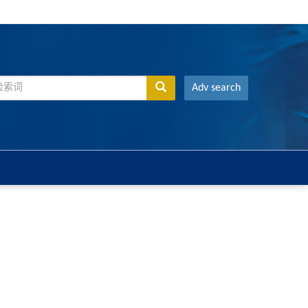
Adv search