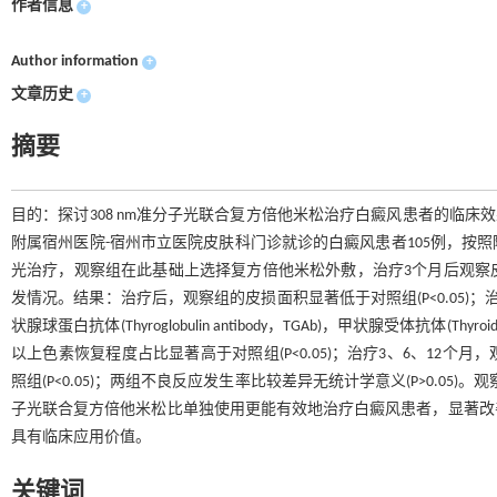
作者信息
+
Author information
+
文章历史
+
摘要
目的：探讨308 nm准分子光联合复方倍他米松治疗白癜风患者的临床效果
附属宿州医院-宿州市立医院皮肤科门诊就诊的白癜风患者105例，按照随
光治疗，观察组在此基础上选择复方倍他米松外敷，治疗3个月后观察
发情况。结果：治疗后，观察组的皮损面积显著低于对照组(P<0.05)；治疗后观察组的
状腺球蛋白抗体(Thyroglobulin antibody，TGAb)，甲状腺受体抗体(Thyro
以上色素恢复程度占比显著高于对照组(P<0.05)；治疗3、6、12个月，观察组患者白癜风
照组(P<0.05)；两组不良反应发生率比较差异无统计学意义(P>0.05)。
子光联合复方倍他米松比单独使用更能有效地治疗白癜风患者，显著改
具有临床应用价值。
关键词