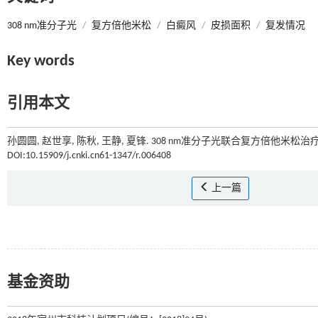
308 nm准分子光
/
复方倍他米松
/
白癜风
/
皮损面积
/
复发情况
Key words
引用本文
孙圆圆, 赵世享, 陈秋, 王静, 夏锋. 308 nm准分子光联合复方倍他米
DOI:10.15909/j.cnki.cn61-1347/r.006408
上一篇
基金资助