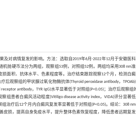
及对病情复发的影响。方法：选取自2019年6月-2022年12月于安徽医
机抛硬币法分为两组，观察组53例，对照组52例。两组均采用308 nm
皮损面积、抗体水平、色素程度等。治疗结束跟踪观察12个月，检测白癜
甲状腺过氧化物酶抗体(Thyroid peroxidase antibody，TPOAb
id receptor antibody，TYR IgG)水平显著低于对照组(P<0.05)；治疗后观察
活动程度(Vitiligo disease activity index，VIDA)评分显著
观察组治疗后12个月内白癜风复发率显著低于对照组(P<0.05)。结论：308 n
善皮损，提高自身免疫水平，提升整体色素恢复程度，降低患者远期复发