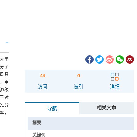
科大学
准分子
风复
44
0
)，甲
访问
被引
详细
组的3级
低于对
m准分
相关文章
导航
率，
摘要
关键词