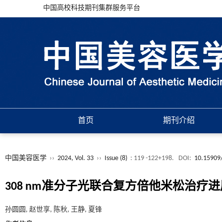
中国高校科技期刊集群服务平台
首页
期刊介绍
中国美容医学
››
2024, Vol. 33
››
Issue (8)
: 119 -122+198.
DOI:
10.15909/
308 nm准分子光联合复方倍他米松治
孙圆圆, 赵世享, 陈秋, 王静, 夏锋