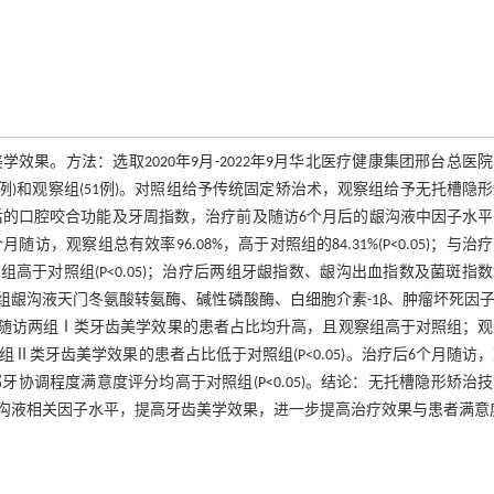
果。方法：选取2020年9月-2022年9月华北医疗健康集团邢台总医
例)和观察组(51例)。对照组给予传统固定矫治术，观察组给予无托槽隐
h后的口腔咬合功能及牙周指数，治疗前及随访6个月后的龈沟液中因子水
观察组总有效率96.08%，高于对照组的84.31%(P<0.05)；与治
高于对照组(P<0.05)；治疗后两组牙龈指数、龈沟出血指数及菌斑指
访两组龈沟液天门冬氨酸转氨酶、碱性磷酸酶、白细胞介素-1β、肿瘤坏死因子
6个月随访两组Ⅰ类牙齿美学效果的患者占比均升高，且观察组高于对照组；
类牙齿美学效果的患者占比低于对照组(P<0.05)。治疗后6个月随访
调程度满意度评分均高于对照组(P<0.05)。结论：无托槽隐形矫治
沟液相关因子水平，提高牙齿美学效果，进一步提高治疗效果与患者满意