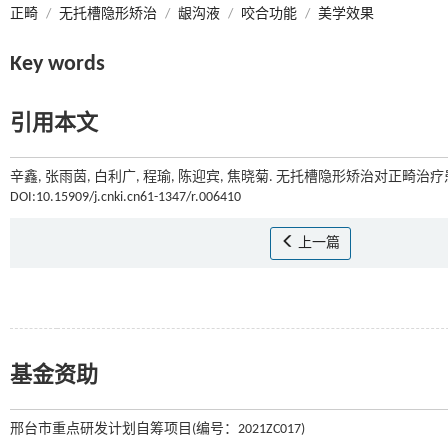
正畸
/
无托槽隐形矫治
/
龈沟液
/
咬合功能
/
美学效果
Key words
引用本文
辛鑫, 张雨茵, 白利广, 程瑜, 陈迎宾, 焦晓菊. 无托槽隐形矫治对正畸
DOI:10.15909/j.cnki.cn61-1347/r.006410
上一篇
基金资助
邢台市重点研发计划自筹项目(编号：2021ZC017)