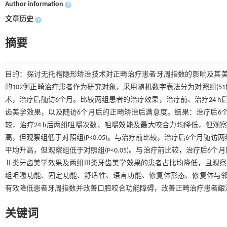
Author information
+
文章历史
+
摘要
目的：探讨无托槽隐形矫治技术对正畸治疗患者牙周指数的影响及其美学效
的102例正畸治疗患者作为研究对象，采用随机数字表法分为对照组(51
术，治疗后随访6个月。比较两组患者的治疗效果，治疗前、治疗24 
齿美学效果，以及随访6个月后的正畸矫治后满意度。结果：治疗后6个月随访，
较，治疗24 h后两组咀嚼次数、咀嚼效能及最大咬合力均降低，但观察组
高，但观察组低于对照组(P<0.05)。与治疗前比较，治疗后6个月随
平均升高，但观察组低于对照组(P<0.05)。与治疗前比较，治疗后
Ⅱ类牙齿美学效果及两组Ⅲ类牙齿美学效果的患者占比均降低，且观察组Ⅱ
组咀嚼功能、固定功能、舒适性、语言功能、修复体形态、修复体与邻牙协
有效降低患者牙周指数并改善口腔咬合功能障碍，改善正畸治疗患者龈
关键词