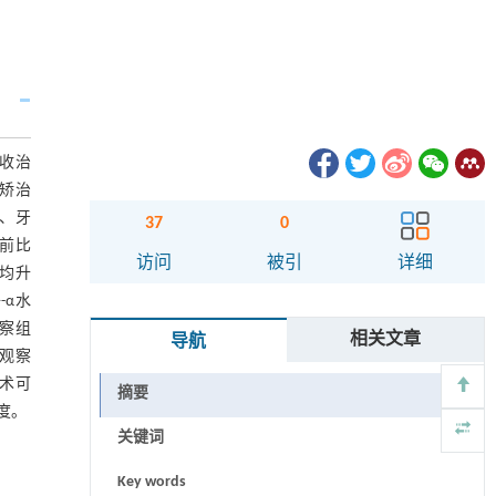
院收治
形矫治
平、牙
37
0
疗前比
访问
被引
详细
数均升
-α水
观察组
相关文章
导航
，观察
技术可
摘要
度。
关键词
Key words