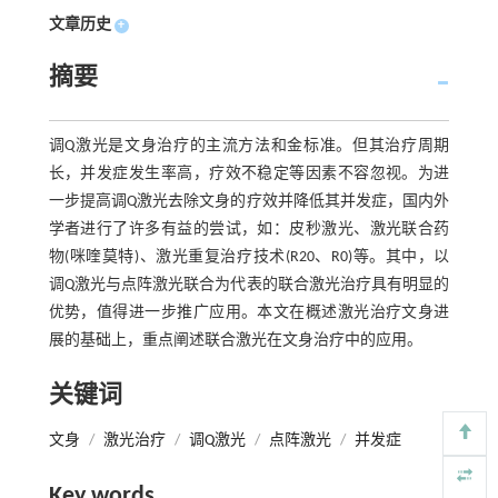
文章历史
+
摘要
调Q激光是文身治疗的主流方法和金标准。但其治疗周期
长，并发症发生率高，疗效不稳定等因素不容忽视。为进
一步提高调Q激光去除文身的疗效并降低其并发症，国内外
学者进行了许多有益的尝试，如：皮秒激光、激光联合药
物(咪喹莫特)、激光重复治疗技术(R20、R0)等。其中，以
调Q激光与点阵激光联合为代表的联合激光治疗具有明显的
优势，值得进一步推广应用。本文在概述激光治疗文身进
展的基础上，重点阐述联合激光在文身治疗中的应用。
关键词
文身
/
激光治疗
/
调Q激光
/
点阵激光
/
并发症
Key words