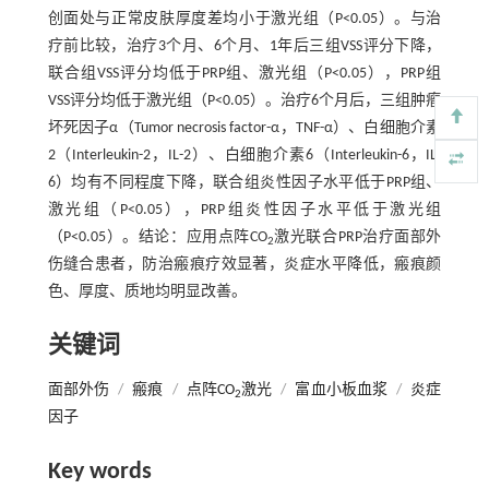
创面处与正常皮肤厚度差均小于激光组（P<0.05）。与治
疗前比较，治疗3个月、6个月、1年后三组VSS评分下降，
联合组VSS评分均低于PRP组、激光组（P<0.05），PRP组
VSS评分均低于激光组（P<0.05）。治疗6个月后，三组肿瘤
坏死因子α（Tumor necrosis factor-α，TNF-α）、白细胞介素
2（Interleukin-2，IL-2）、白细胞介素6（Interleukin-6，IL-
6）均有不同程度下降，联合组炎性因子水平低于PRP组、
激光组（P<0.05），PRP组炎性因子水平低于激光组
（P<0.05）。结论：应用点阵CO
激光联合PRP治疗面部外
2
伤缝合患者，防治瘢痕疗效显著，炎症水平降低，瘢痕颜
色、厚度、质地均明显改善。
关键词
面部外伤
/
瘢痕
/
点阵CO
激光
/
富血小板血浆
/
炎症
2
因子
Key words