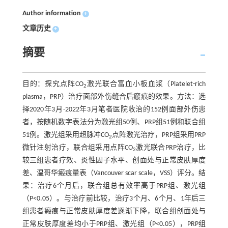
Author information
+
文章历史
+
摘要
目的：探究点阵CO
激光联合富血小板血浆（Platelet-rich
2
plasma，PRP）治疗面部外伤缝合后瘢痕的效果。方法：选
择2020年3月-2022年3月笔者医院收治的152例面部外伤患
者，按随机数字表法分为激光组50例、PRP组51例和联合组
51例。激光组采用超脉冲CO
点阵激光治疗，PRP组采用PRP
2
微针注射治疗，联合组采用点阵CO
激光联合PRP治疗，比
2
较三组患者疗效、炎性因子水平、创面处与正常皮肤厚度
差、温哥华瘢痕量表（Vancouver scar scale，VSS）评分。结
果：治疗6个月后，联合组总有效率高于PRP组、激光组
（P<0.05）。与治疗前比较，治疗3个月、6个月、1年后三
组患者瘢痕与正常皮肤厚度差逐渐下降，联合组创面处与
正常皮肤厚度差均小于PRP组、激光组（P<0.05），PRP组