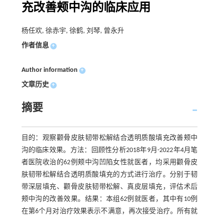
充改善颊中沟的临床应用
杨任欢, 徐赤宇, 徐鹤, 刘琴, 曾永升
作者信息
+
Author information
+
文章历史
+
摘要
目的：观察颧骨皮肤韧带松解结合透明质酸填充改善颊中
沟的临床效果。方法：回顾性分析2018年9月-2022年4月笔
者医院收治的62例颊中沟凹陷女性就医者，均采用颧骨皮
肤韧带松解结合透明质酸填充的方式进行治疗。分别于韧
带深层填充、颧骨皮肤韧带松解、真皮层填充，评估术后
颊中沟的改善效果。结果：本组62例就医者，其中有10例
在第6个月对治疗效果表示不满意，再次接受治疗。所有就