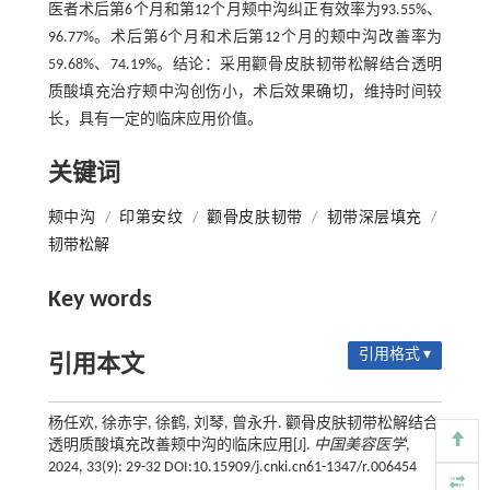
医者术后第6个月和第12个月颊中沟纠正有效率为93.55%、
96.77%。术后第6个月和术后第12个月的颊中沟改善率为
59.68%、74.19%。结论：采用颧骨皮肤韧带松解结合透明
质酸填充治疗颊中沟创伤小，术后效果确切，维持时间较
长，具有一定的临床应用价值。
关键词
颊中沟
/
印第安纹
/
颧骨皮肤韧带
/
韧带深层填充
/
韧带松解
Key words
引用格式 ▾
引用本文
杨任欢, 徐赤宇, 徐鹤, 刘琴, 曾永升. 颧骨皮肤韧带松解结合
透明质酸填充改善颊中沟的临床应用[J].
中国美容医学
,
2024, 33(9): 29-32 DOI:10.15909/j.cnki.cn61-1347/r.006454