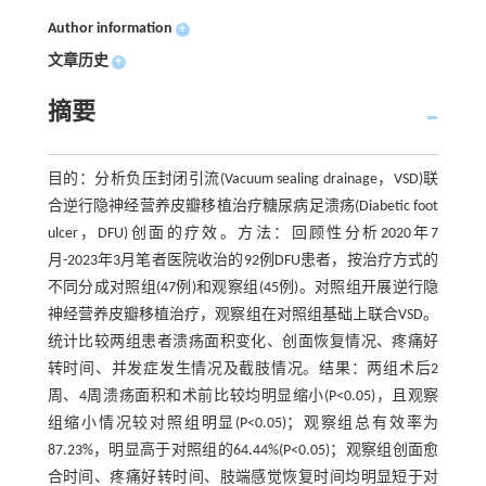
Author information
+
文章历史
+
摘要
目的：分析负压封闭引流(Vacuum sealing drainage，VSD)联
合逆行隐神经营养皮瓣移植治疗糖尿病足溃疡(Diabetic foot
ulcer，DFU)创面的疗效。方法：回顾性分析2020年7
月-2023年3月笔者医院收治的92例DFU患者，按治疗方式的
不同分成对照组(47例)和观察组(45例)。对照组开展逆行隐
神经营养皮瓣移植治疗，观察组在对照组基础上联合VSD。
统计比较两组患者溃疡面积变化、创面恢复情况、疼痛好
转时间、并发症发生情况及截肢情况。结果：两组术后2
周、4周溃疡面积和术前比较均明显缩小(P<0.05)，且观察
组缩小情况较对照组明显(P<0.05)；观察组总有效率为
87.23%，明显高于对照组的64.44%(P<0.05)；观察组创面愈
合时间、疼痛好转时间、肢端感觉恢复时间均明显短于对