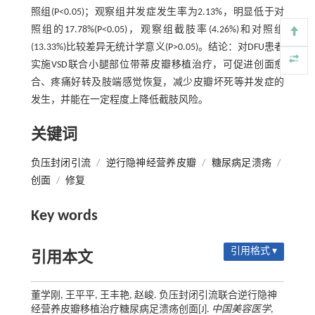
照组(P<0.05)；观察组并发症发生率为2.13%，明显低于对
照组的17.78%(P<0.05)，观察组截肢率(4.26%)和对照组
(13.33%)比较差异无统计学意义(P>0.05)。结论：对DFU患者
实施VSD联合小腿部位带蒂皮瓣移植治疗，可促进创面愈
合、疼痛好转及肢端感觉恢复，减少皮瓣坏死等并发症的
发生，并能在一定程度上降低截肢风险。
关键词
负压封闭引流
/
逆行隐神经营养皮瓣
/
糖尿病足溃疡
/
创面
/
修复
Key words
引用格式 ▾
引用本文
董学刚, 王平平, 王丰艳, 赵峻. 负压封闭引流联合逆行隐神
经营养皮瓣移植治疗糖尿病足溃疡创面[J].
中国美容医学
,