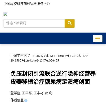
中国高校科技期刊集群服务平台
Toggle
中国美容医学
››
2024, Vol. 33
››
Issue (9)
: 33 -36.
DOI:
10.15909/j.cnki.cn61-1347/r.006455
负压封闭引流联合逆行隐神经营养
皮瓣移植治疗糖尿病足溃疡创面
董学刚, 王平平, 王丰艳, 赵峻
作者信息
+